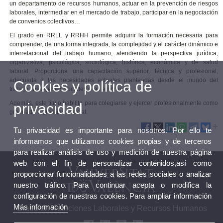
un departamento de recursos humanos, actuar en la prevención de riesgos
laborales, intermediar en el mercado de trabajo, participar en la negociación
de convenios colectivos…
El grado en RRLL y RRHH permite adquirir la formación necesaria para
comprender, de una forma integrada, la complejidad y el carácter dinámico e
interrelacional del trabajo humano, atendiendo la perspectiva jurídica,
organizativa, psicológica, sociológica, histórica, económica y de salud
laboral. Proporciona una capacitación superior, técnica y profesional,
adecuada a las necesidades actuales planteadas desde el mundo del
Cookies y política de
trabajo, los agentes sociales y las empresas.
Además, este título habilita para colegiarse y ejercer profesionalmente como
privacidad
graduada o graduado social.
Tu privacidad es importante para nosotros. Por ello te
informamos que utilizamos cookies propias y de terceros
para realizar análisis de uso y medición de nuestra página
web con el fin de personalizar contenidos,así como
proporcionar funcionalidades a las redes sociales o analizar
nuestro tráfico. Para continuar acepta o modifica la
configuración de nuestras cookies. Para ampliar información
Más información
Grado en Relaciones Laborales y Recursos Humanos