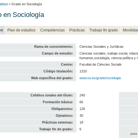
alidad
> Grado en Sociología
 en Sociología
en
Plan de estudios
Competencias
Prácticas
Trabajo fin grado
Movilida
Rama de conocimiento:
Ciencias Sociales y Jurídicas
Campo de estudio:
Ciencias sociales, trabajo social, relac
humanos,sociología, ciencia política y 
Centre:
Facultat de Ciències Socials
Código titulación:
1310
Web específica del grado:
www.uv.es/grado/sociologia
Créditos totales del título:
240
Formación básica:
60
Obligatorios:
126
Optativos:
30
Prácticas externas:
18
Trabajo fin de grado:
6
para