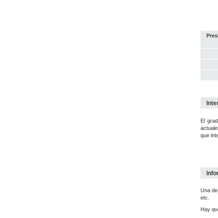
Pres
Inte
El grad
actuale
que int
Info
Una de 
etc.
Hay que