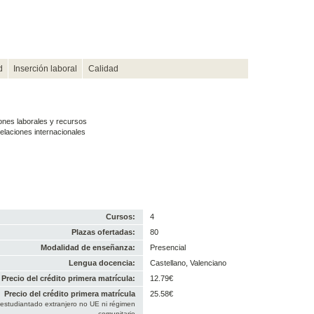
d
Inserción laboral
Calidad
iones laborales y recursos
relaciones internacionales
Cursos:
4
Plazas ofertadas:
80
Modalidad de enseñanza:
Presencial
Lengua docencia:
Castellano, Valenciano
Precio del crédito primera matrícula:
12.79€
Precio del crédito primera matrícula
25.58€
 estudiantado extranjero no UE ni régimen
comunitario