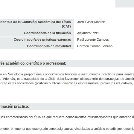
idente/a de la Comisión Académica del Título
Jordi Giner Monfort
(CAT)
Coordinador/a de la titulación
Alejandro Pizzi
Coordinador/a de prácticas externas
Raúl Lorente Campos
Coordinador/a de movilidad
Carmen Corona Sobrino
rés académico, científico o profesional:
o en Sociología proporciona conocimientos teóricos e instrumentos prácticos para analiza
s. Además, esta capacidad de análisis debe favorecer el desarrollo de estrategias de acció
egran estas sociedades (políticas públicas, dinámicas empresariales, proyectos educativos, ce
rmación práctica:
las características del título es que requiere conocimientos multidisciplinares que abarcan ár
 tener en cuenta que este grado tiene asignaturas vinculadas al análisis estadístico, descript