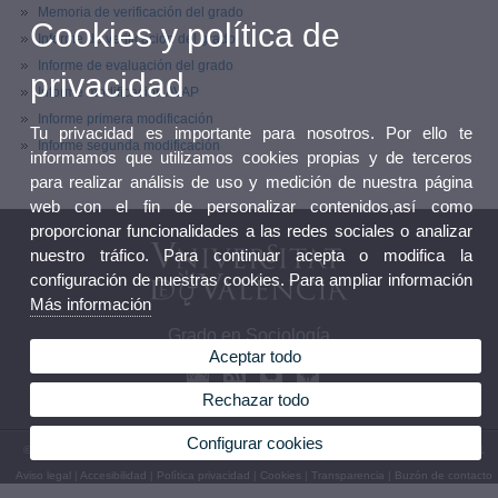
Memoria de verificación del grado
Cookies y política de
Informe de verificación del grado
Informe de evaluación del grado
privacidad
Informe modificación AVAP
Informe primera modificación
Tu privacidad es importante para nosotros. Por ello te
Informe segunda modificación
informamos que utilizamos cookies propias y de terceros
para realizar análisis de uso y medición de nuestra página
web con el fin de personalizar contenidos,así como
proporcionar funcionalidades a las redes sociales o analizar
nuestro tráfico. Para continuar acepta o modifica la
configuración de nuestras cookies. Para ampliar información
Más información
Grado en Sociología
Aceptar todo
Rechazar todo
Configurar cookies
© 2026 UV. - Avinguda Tarongers, 4b 46021 València. Tel.: 96 3828500 Fax: 96 3828501
Aviso legal
|
Accesibilidad
|
Política privacidad
|
Cookies
|
Transparencia
|
Buzón de contacto