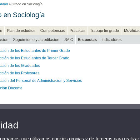
alidad
> Grado en Sociología
 en Sociología
n
Plan de estudios
Competencias
Prácticas
Trabajo fin grado
Movilida
cación
Seguimiento y acreditación
SAIC
Encuestas
Indicadores
acción de los Estudiantes de Primer Grado
acción de los Estudiantes de Tercer Grado
acción de los Graduados
acción de los Profesores
cción del Personal de Administración y Servicios
ción Docente
cidad
nformamos que utilizamos cookies propias y de terceros para realizar