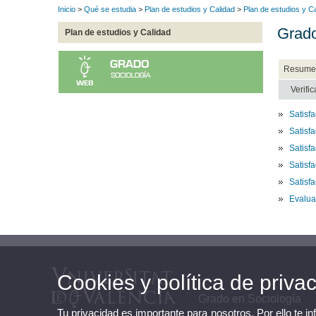
Inicio
>
Qué se estudia
>
Plan de estudios y Calidad
>
Plan de estudios y C
Grado
Plan de estudios y Calidad
Resume
Verifi
Satisf
Satisf
Satisf
Satisf
Satisfa
Evalua
Cookies y política de priva
Grado en Sociología
Tu privacidad es importante para nosotros. Por ello te i