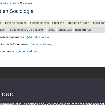
alidad
> Grado en Sociología
 en Sociología
n
Plan de estudios
Competencias
Prácticas
Trabajo fin grado
Movilida
cación
Seguimiento y acreditación
SAIC
Encuestas
Indicadores
lo de la Enseñanza
(Ver indicadores)
ción de la Enseñanza
(Ver indicadores)
s humanos
(Ver indicadores)
cidad
 3828501
Aviso legal
nformamos que utilizamos cookies propias y de terceros para realizar