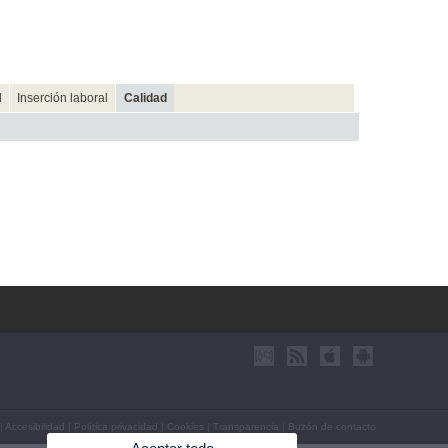
d
Inserción laboral
Calidad
|
Accesibilidad
|
Política privacidad
|
Cookies
|
Transparencia
|
Buzón de contacto