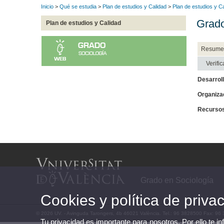
Inicio
>
Qué se estudia
>
Plan de estudios y Calidad
>
Plan de estudios y C
Grado
Plan de estudios y Calidad
Resume
Verifi
Desarrol
Organiza
Recurso
Grado en Sociología
Cookies y política de priva
© 2026 UV. - Avinguda Tarongers, 4b 46021 València. Tel.: 96 3828500 Fax: 96
Tu privacidad es importante para nosotros. Por ello te i