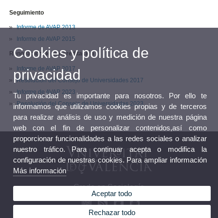
Seguimiento
Informe de AVAP 2013
Informe de AVAP 2015
Cookies y política de
Renovación de la Acreditación
Informe de AVAP 2017
privacidad
Resolución del Consejo de Universidades 2017
Informe de AVAP 2023
Tu privacidad es importante para nosotros. Por ello te
Resolución del Consejo de Universidades 2023
informamos que utilizamos cookies propias y de terceros
para realizar análisis de uso y medición de nuestra página
web con el fin de personalizar contenidos,así como
proporcionar funcionalidades a las redes sociales o analizar
nuestro tráfico. Para continuar acepta o modifica la
configuración de nuestras cookies. Para ampliar información
Más información
Grado en Sociología
Aceptar todo
Rechazar todo