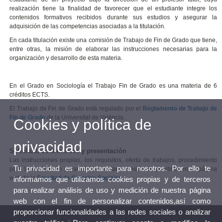
realización tiene la finalidad de favorecer que el estudiante integre los
contenidos formativos recibidos durante sus estudios y asegurar la
adquisición de las competencias asociadas a la titulación.
En cada titulación existe una comisión de Trabajo de Fin de Grado que tiene,
entre otras, la misión de elaborar las instrucciones necesarias para la
organización y desarrollo de esta materia.
En el Grado en Sociología el Trabajo Fin de Grado es una materia de 6
créditos ECTS.
El Trabajo de Fin de Grado está regulado por el
Reglamento de Trabajo de
Fin de Grado
de la Universitat de València.
Cookies y política de
privacidad
Solicitud, documentos y presentación
Las instrucciones propias, los requisitos, oferta de trabajos, procedimiento
Tu privacidad es importante para nosotros. Por ello te
para la realización y para la presentación están disponibles en la página
web de la
Facultad de Ciencias Sociales
.
informamos que utilizamos cookies propias y de terceros
para realizar análisis de uso y medición de nuestra página
web con el fin de personalizar contenidos,así como
proporcionar funcionalidades a las redes sociales o analizar