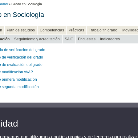
alidad
> Grado en Sociología
 en Sociología
n
Plan de estudios
Competencias
Prácticas
Trabajo fin grado
Movilida
cación
Seguimiento y acreditación
SAIC
Encuestas
Indicadores
a de verificación del grado
 de verificación del grado
e de evaluación del grado
e modificación AVAP
e primera modificación
e segunda modificación
cidad
nformamos que utilizamos cookies propias y de terceros para realizar