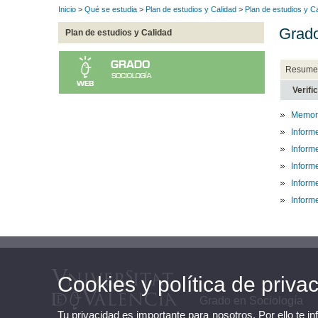
Inicio
>
Qué se estudia
>
Plan de estudios y Calidad
>
Plan de estudios y C
Grado
Plan de estudios y Calidad
Resume
Verifi
Memori
Informe
Inform
Inform
Inform
Inform
Cookies y política de priva
Grado en Sociología
Tu privacidad es importante para nosotros. Por ello te i