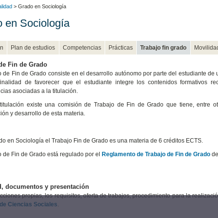
alidad
> Grado en Sociología
 en Sociología
n
Plan de estudios
Competencias
Prácticas
Trabajo fin grado
Movilida
de Fin de Grado
o de Fin de Grado consiste en el desarrollo autónomo por parte del estudiante de un
finalidad de favorecer que el estudiante integre los contenidos formativos r
ias asociadas a la titulación.
itulación existe una comisión de Trabajo de Fin de Grado que tiene, entre otr
ión y desarrollo de esta materia.
do en Sociología el Trabajo Fin de Grado es una materia de 6 créditos ECTS.
o de Fin de Grado está regulado por el
Reglamento de Trabajo de Fin de Grado
de 
d, documentos y presentación
ucciones propias, los requisitos, oferta de trabajos, procedimiento para la realizac
de Ciencias Sociales
.