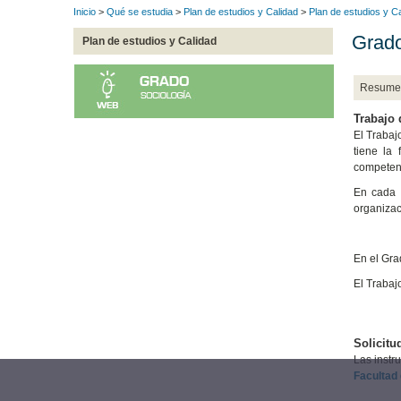
Inicio
>
Qué se estudia
>
Plan de estudios y Calidad
>
Plan de estudios y C
Grado
Plan de estudios y Calidad
Resume
Trabajo 
El Trabaj
tiene la 
competenc
En cada t
organizac
En el Gra
El Trabaj
Solicitu
Las instr
Facultad 