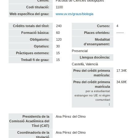
Centre:
Facultat de Ciències Biològiques
Codi titulació:
1100
Web específica del grau:
www.uv.es/graus/biologia
Crèdits totals del títol:
240
Cursos:
4
Formació bàsica:
60
Places oferides:
------
Obligatoris:
120
Modalitat
d'ensenyament:
Optatius:
30
Presencial
Pràctiques externes:
15
Llengua docència:
Treball fi de grau:
15
Castellà, Valencià
Preu del crèdit primera
17.34€
matrícula:
Preu del crèdit primera
34.68€
matrícula
per a estudiantat
estranger no UE ni règim
comunitari
:
President/a de la
Ana Pérez del Olmo
Comissió Acadèmica del
Títol (CAT)
Coordinador/a de la
Ana Pérez del Olmo
titulació