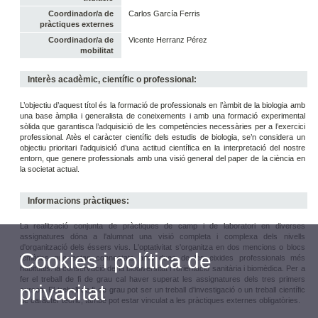
Coordinador/a de
Carlos García Ferris
pràctiques externes
Coordinador/a de
Vicente Herranz Pérez
mobilitat
Interès acadèmic, científic o professional:
L’objectiu d’aquest títol és la formació de professionals en l’àmbit de la biologia amb
una base àmplia i generalista de coneixements i amb una formació experimental
sòlida que garantisca l’adquisició de les competències necessàries per a l’exercici
professional. Atès el caràcter científic dels estudis de biologia, se’n considera un
objectiu prioritari l’adquisició d’una actitud científica en la interpretació del nostre
entorn, que genere professionals amb una visió general del paper de la ciència en
la societat actual.
Informacions pràctiques:
La realització conjunta de pràctiques de camp i de laboratori en diverses
assignatures dóna a l'alumnat una visió completa i complexa dels nivells
d'organització dels éssers vius. L'optativitat s'organitza en dos mencions o blocs
Cookies i política de
temàtics que estan connectats amb dues de les eixides professionals més
habituals: la conservació de la biodiversitat i l'orientació sanitària i biomèdica. Per a
fer el treball de fi de grau cal haver superat les assignatures dels tres primers
privacitat
cursos. El treball de fi de grau pot ser un treball d'investigació o un treball científic
de caràcter teòric; també pot estar vinculat a les pràctiques externes obligatòries.