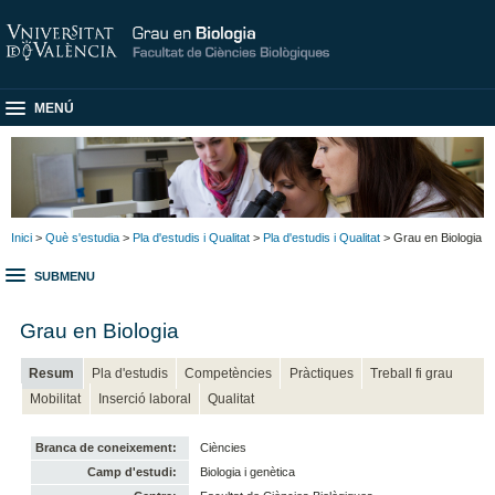
MENÚ
Inici
>
Què s'estudia
>
Pla d'estudis i Qualitat
>
Pla d'estudis i Qualitat
> Grau en Biologia
SUBMENU
Grau en Biologia
Resum
Pla d'estudis
Competències
Pràctiques
Treball fi grau
Mobilitat
Inserció laboral
Qualitat
Branca de coneixement:
Ciències
Camp d'estudi:
Biologia i genètica