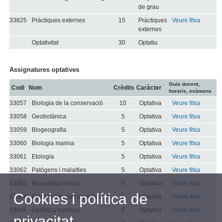
de grau
33825
Pràctiques externes
15
Pràctiques
Veure fitxa
externes
Optativitat
30
Optatiu
Assignatures optatives
Guia docent,
Codi
Nom
Crèdits
Caràcter
horaris, exàmens
33057
Biologia de la conservació
10
Optativa
Veure fitxa
33058
Geobotànica
5
Optativa
Veure fitxa
33059
Biogeografia
5
Optativa
Veure fitxa
33060
Biologia marina
5
Optativa
Veure fitxa
33061
Etologia
5
Optativa
Veure fitxa
33062
Patògens i malalties
5
Optativa
Veure fitxa
33063
Bioquímica clínica
5
Optativa
Veure fitxa
Cookies i política de
33064
Endocrinologia i reproducció
5
Optativa
Veure fitxa
33065
Genètica humana
5
Optativa
Veure fitxa
privacitat