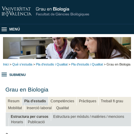
MENÚ
Inici
>
Què s'estudia
>
Pla d'estudis i Qualitat
>
Pla d'estudis i Qualitat
> Grau en Biologia
SUBMENU
Grau en Biologia
Resum
Pla d'estudis
Competències
Pràctiques
Treball fi grau
Mobilitat
Inserció laboral
Qualitat
Estructura per cursos
Estructura per mòduls / matèries / mencions
Horaris
Publicació