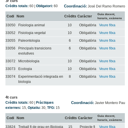
3r curs
Crèdits totals:
60
|
Obligatori:
60
Coordinació:
José Del Ramo Romero
Guia docent,
Codi
Nom
Crèdits
Caràcter
horaris, exàmens
33050
Fisiologia animal
10
Obligatòria
Veure fitxa
33052
Fisiologia vegetal
10
Obligatòria
Veure fitxa
33055
Paleontologia
6
Obligatòria
Veure fitxa
33056
Principals transicions
6
Obligatòria
Veure fitxa
evolutives
33072
Microbiologia
10
Obligatòria
Veure fitxa
33073
Ecologia
10
Obligatòria
Veure fitxa
33074
Experimentació integrada en
8
Obligatòria
Veure fitxa
biologia
4t curs
Crèdits totals:
60
|
Pràctiques
Coordinació:
Javier Montero Pau
externes:
15
,
Optatiu:
30
,
TFG:
15
Guia docent,
Codi
Nom
Crèdits
Caràcter
horaris, exàmens
33824
Treball fi de grau en Biologia
15
Projecte fi
Veure fitxa