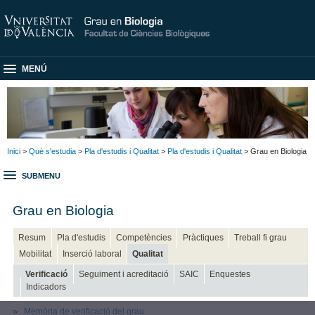
MENÚ
Inici
>
Què s'estudia
>
Pla d'estudis i Qualitat
>
Pla d'estudis i Qualitat
> Grau en Biologia
SUBMENU
Grau en Biologia
Resum
Pla d'estudis
Competències
Pràctiques
Treball fi grau
Mobilitat
Inserció laboral
Qualitat
Verificació
Seguiment i acreditació
SAIC
Enquestes
Indicadors
Memòria de verificació del grau