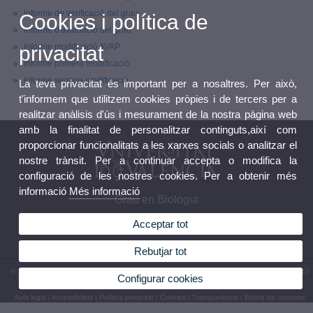
Informe de verificació del grau
Cookies i política de
Informe d'avaluació del grau
Informe modificació AVAP
privacitat
Informe primera modificació
Informe segona modificació
La teva privacitat és important per a nosaltres. Per això,
t'informem que utilitzem cookies pròpies i de tercers per a
realitzar anàlisis d'ús i mesurament de la nostra pàgina web
amb la finalitat de personalitzar continguts,així com
proporcionar funcionalitats a les xarxes socials o analitzar el
nostre trànsit. Per a continuar accepta o modifica la
configuració de les nostres cookies. Per a obtenir més
informació
Més informació
Grau en Biologia
Acceptar tot
Rebutjar tot
© 2026 UV. - Av. Vicent Andrés Estellés, 19, 46100 Burjassot. Espanya. Tel. (+34) 96 354 43
Configurar cookies
73
Avís legal
|
Accessibilitat
|
Política privacitat
|
Cookies
|
Transparència
|
Bústia de contacte