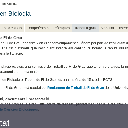
 en Biologia
en Biologia
Pla d'estudis
Competències
Pràctiques
Treball fi grau
Mobilitat
Inserc
de Fi de Grau
 de Fi de Grau consisteix en el desenvolupament autònom per part de l’estudiant d’un
a finalitat d’afavorir que l’estudiant integre els continguts formatius rebuts du
 a la titulació.
itulació existeix una comissió de Treball de Fi de Grau que té, entre d’altres, la m
upament d’aquesta matèria.
u en Biologia el Treball de Fi de Grau és una matèria de 15 crèdits ECTS.
l de Fi de Grau està regulat pel
Reglament de Treball de Fi de Grau
de la Universit
tud, documents i presentació
uccions pròpies, els requisits, oferta de treballs, procediment per a la realitzac
de Ciències Biològiques
.
tat