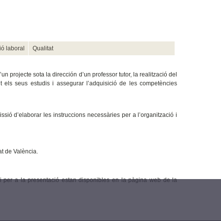
ió laboral
Qualitat
 projecte sota la dirección d’un professor tutor, la realització del
rant els seus estudis i assegurar l’adquisició de les competències
issió d’elaborar les instruccions necessàries per a l’organització i
at de València.
ió i per a la presentació estan disponibles en la pàgina web de la