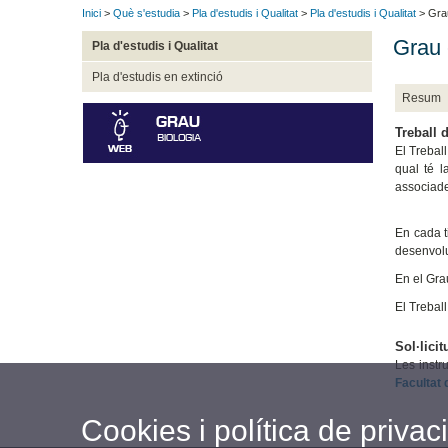
Inici
>
Què s'estudia
>
Pla d'estudis i Qualitat
>
Pla d'estudis i Qualitat
> Grau
Grau 
Pla d'estudis i Qualitat
Pla d'estudis en extinció
Resum
Treball 
El Treball
qual té l
associades
En cada t
desenvol
En el Gra
El Trebal
Sol·lici
Les instr
Facultat 
Cookies i política de privaci