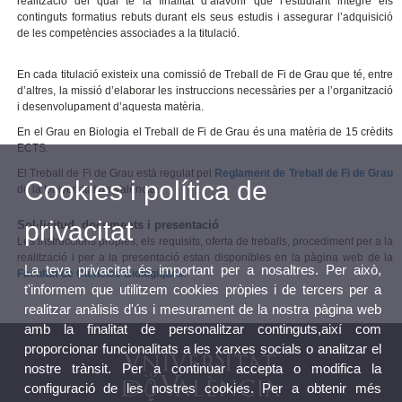
realització del qual té la finalitat d’afavorir que l’estudiant integre els
continguts formatius rebuts durant els seus estudis i assegurar l’adquisició
de les competències associades a la titulació.
En cada titulació existeix una comissió de Treball de Fi de Grau que té, entre
d’altres, la missió d’elaborar les instruccions necessàries per a l’organització
i desenvolupament d’aquesta matèria.
En el Grau en Biologia el Treball de Fi de Grau és una matèria de 15 crèdits
ECTS.
El Treball de Fi de Grau està regulat pel
Reglament de Treball de Fi de Grau
Cookies i política de
de la Universitat de València.
privacitat
Sol·licitud, documents i presentació
Les instruccions pròpies, els requisits, oferta de treballs, procediment per a la
realització i per a la presentació estan disponibles en la pàgina web de la
La teva privacitat és important per a nosaltres. Per això,
Facultat de Ciències Biològiques
.
t'informem que utilitzem cookies pròpies i de tercers per a
realitzar anàlisis d'ús i mesurament de la nostra pàgina web
amb la finalitat de personalitzar continguts,així com
proporcionar funcionalitats a les xarxes socials o analitzar el
nostre trànsit. Per a continuar accepta o modifica la
configuració de les nostres cookies. Per a obtenir més