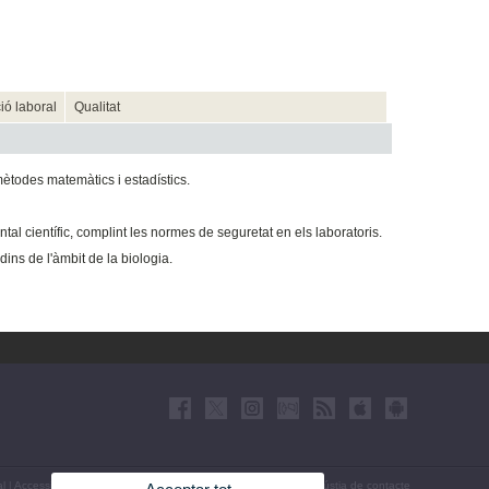
ió laboral
Qualitat
 mètodes matemàtics i estadístics.
al científic, complint les normes de seguretat en els laboratoris.
dins de l'àmbit de la biologia.
al
|
Accessibilitat
|
Política privacitat
|
Cookies
|
Transparència
|
Bústia de contacte