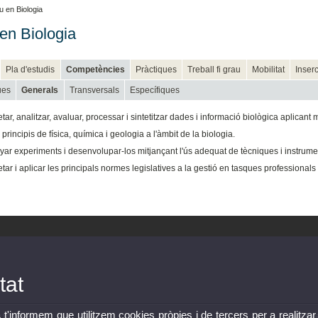
 en Biologia
en Biologia
Pla d'estudis
Competències
Pràctiques
Treball fi grau
Mobilitat
Inserc
ues
Generals
Transversals
Específiques
etar, analitzar, avaluar, processar i sintetitzar dades i informació biològica aplicant
 principis de física, química i geologia a l'àmbit de la biologia.
ar experiments i desenvolupar-los mitjançant l'ús adequat de tècniques i instrument
etar i aplicar les principals normes legislatives a la gestió en tasques professionals 
tat
, t'informem que utilitzem cookies pròpies i de tercers per a realitzar
4) 96 354 43 73
Avís leg