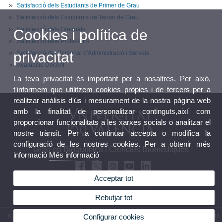
Satisfacció dels Estudiants de Primer de Grau
Satisfacció dels Estudiants de Tercer de Grau
Satisfacció dels Graduats
Cookies i política de
Satisfacció dels Professors
privacitat
Satisfacció del Personal d'Administració i Serveis
Avaluació Docent
La teva privacitat és important per a nosaltres. Per això,
t'informem que utilitzem cookies pròpies i de tercers per a
realitzar anàlisis d'ús i mesurament de la nostra pàgina web
amb la finalitat de personalitzar continguts,així com
proporcionar funcionalitats a les xarxes socials o analitzar el
nostre trànsit. Per a continuar accepta o modifica la
configuració de les nostres cookies. Per a obtenir més
Grau en Bioquímica i Ciències Biomèdiques
informació
Més informació
Acceptar tot
Rebutjar tot
Configurar cookies
© 2026 UV. - Av. Vicent Andrés Estellés, 19, 46100 Burjassot. Espanya. Tel. (+34) 96 354 43