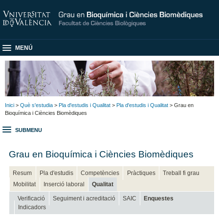
MENÚ
Inici
>
Què s'estudia
>
Pla d'estudis i Qualitat
>
Pla d'estudis i Qualitat
> Grau en
Bioquímica i Ciències Biomèdiques
SUBMENU
Grau en Bioquímica i Ciències Biomèdiques
Resum
Pla d'estudis
Competències
Pràctiques
Treball fi grau
Mobilitat
Inserció laboral
Qualitat
Verificació
Seguiment i acreditació
SAIC
Enquestes
Indicadors