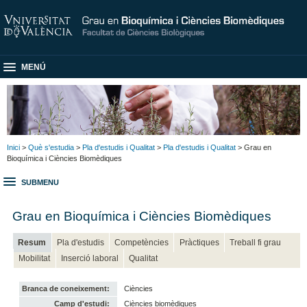
MENÚ
Inici
>
Què s'estudia
>
Pla d'estudis i Qualitat
>
Pla d'estudis i Qualitat
> Grau en
Bioquímica i Ciències Biomèdiques
SUBMENU
Grau en Bioquímica i Ciències Biomèdiques
Resum
Pla d'estudis
Competències
Pràctiques
Treball fi grau
Mobilitat
Inserció laboral
Qualitat
Branca de coneixement:
Ciències
Camp d'estudi:
Ciències biomèdiques