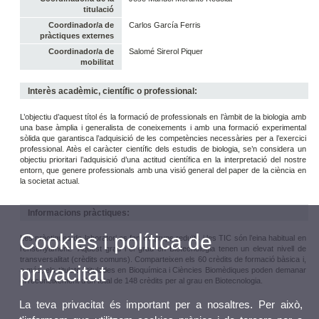
titulació
Coordinador/a de
Carlos García Ferris
pràctiques externes
Coordinador/a de
Salomé Sirerol Piquer
mobilitat
Interès acadèmic, científic o professional:
L’objectiu d’aquest títol és la formació de professionals en l’àmbit de la biologia amb
una base àmplia i generalista de coneixements i amb una formació experimental
sòlida que garantisca l’adquisició de les competències necessàries per a l’exercici
professional. Atès el caràcter científic dels estudis de biologia, se’n considera un
objectiu prioritari l’adquisició d’una actitud científica en la interpretació del nostre
entorn, que genere professionals amb una visió general del paper de la ciència en
la societat actual.
Informacions pràctiques:
Cookies i política de
Les pràctiques de laboratori es fan en grups reduïts i les TIC són l’eina habitual en
l’ensenyament. Aquest grau i el grau en Biotecnologia tenen un elevat nivell de
transversalitat (crèdits comuns). Comparteixen els 60 crèdits de formació bàsica i,
privacitat
a més, els titulats i titulades en Bioquímica i Ciències Biomèdiques poden demanar
el reconeixement d’un total de 148 crèdits per al grau en Biotecnologia.
La teva privacitat és important per a nosaltres. Per això,