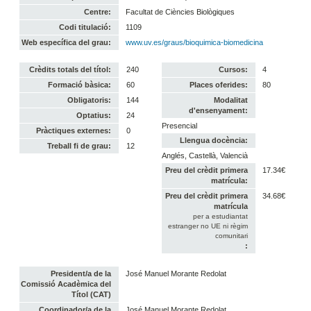
Centre:
Facultat de Ciències Biològiques
Codi titulació:
1109
Web específica del grau:
www.uv.es/graus/bioquimica-biomedicina
Crèdits totals del títol:
240
Cursos:
4
Formació bàsica:
60
Places oferides:
80
Obligatoris:
144
Modalitat
d'ensenyament:
Optatius:
24
Presencial
Pràctiques externes:
0
Llengua docència:
Treball fi de grau:
12
Anglés, Castellà, Valencià
Preu del crèdit primera
17.34€
matrícula:
Preu del crèdit primera
34.68€
matrícula
per a estudiantat
estranger no UE ni règim
comunitari
:
President/a de la
José Manuel Morante Redolat
Comissió Acadèmica del
Títol (CAT)
Coordinador/a de la
José Manuel Morante Redolat