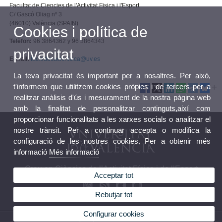
Facultat de Ciencies de l'Activitat Fisica i l'Esport
C/ Gascó Oliag nº 3
(46010) València (SPAIN)
Cookies i política de
Telèfon:
96 3864362 y 96 3864343
privacitat
E-mail:
fac.educacio.fisica@uv.es
La teva privacitat és important per a nosaltres. Per això,
t'informem que utilitzem cookies pròpies i de tercers per a
realitzar anàlisis d'ús i mesurament de la nostra pàgina web
amb la finalitat de personalitzar continguts,així com
proporcionar funcionalitats a les xarxes socials o analitzar el
nostre trànsit. Per a continuar accepta o modifica la
configuració de les nostres cookies. Per a obtenir més
informació
Més informació
Grau en Ciències de l’Activitat Física i de l’Esport
Acceptar tot
Rebutjar tot
Configurar cookies
© 2026 UV. - C/ Gascó Oliag nº 3, 46010 Valencia.Tel.: 96 386 43 62 / 96 386 43 43