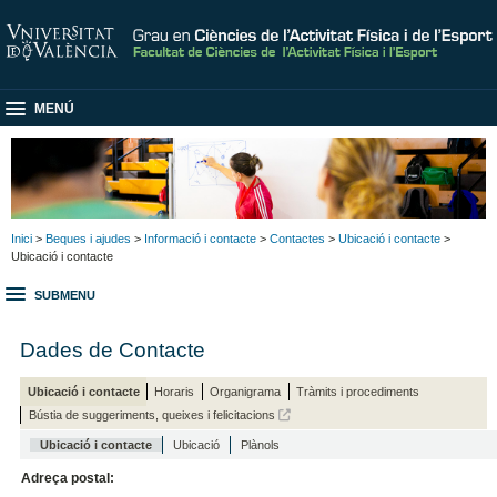
MENÚ
Inici
>
Beques i ajudes
>
Informació i contacte
>
Contactes
>
Ubicació i contacte
>
Ubicació i contacte
SUBMENU
Dades de Contacte
Ubicació i contacte
Horaris
Organigrama
Tràmits i procediments
Bústia de suggeriments, queixes i felicitacions
Ubicació i contacte
Ubicació
Plànols
Adreça postal: