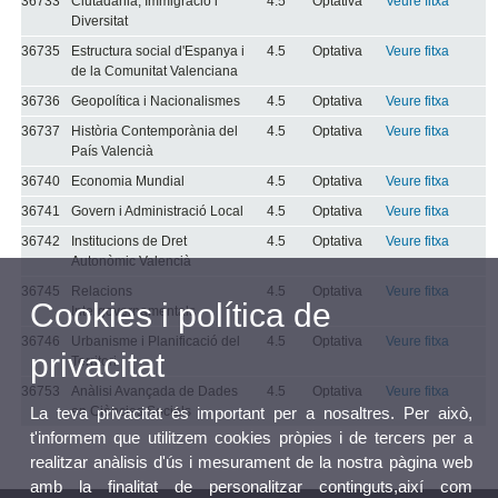
36733
Ciutadania, Immigració i
4.5
Optativa
Veure fitxa
Diversitat
36735
Estructura social d'Espanya i
4.5
Optativa
Veure fitxa
de la Comunitat Valenciana
36736
Geopolítica i Nacionalismes
4.5
Optativa
Veure fitxa
36737
Història Contemporània del
4.5
Optativa
Veure fitxa
País Valencià
36740
Economia Mundial
4.5
Optativa
Veure fitxa
36741
Govern i Administració Local
4.5
Optativa
Veure fitxa
36742
Institucions de Dret
4.5
Optativa
Veure fitxa
Autonòmic Valencià
36745
Relacions
4.5
Optativa
Veure fitxa
Cookies i política de
Intergovernamentals
36746
Urbanisme i Planificació del
4.5
Optativa
Veure fitxa
privacitat
Territori
36753
Anàlisi Avançada de Dades
4.5
Optativa
Veure fitxa
La teva privacitat és important per a nosaltres. Per això,
en Ciències Socials
t'informem que utilitzem cookies pròpies i de tercers per a
realitzar anàlisis d'ús i mesurament de la nostra pàgina web
amb la finalitat de personalitzar continguts,així com