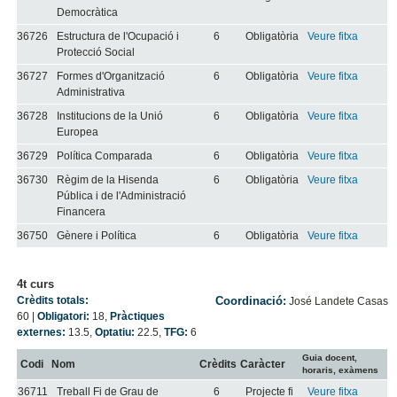
Democràtica
36726
Estructura de l'Ocupació i
6
Obligatòria
Veure fitxa
Protecció Social
36727
Formes d'Organització
6
Obligatòria
Veure fitxa
Administrativa
36728
Institucions de la Unió
6
Obligatòria
Veure fitxa
Europea
36729
Política Comparada
6
Obligatòria
Veure fitxa
36730
Règim de la Hisenda
6
Obligatòria
Veure fitxa
Pública i de l'Administració
Financera
36750
Gènere i Política
6
Obligatòria
Veure fitxa
4t curs
Crèdits totals:
Coordinació:
José Landete Casas
60
|
Obligatori:
18
,
Pràctiques
externes:
13.5
,
Optatiu:
22.5
,
TFG:
6
Guia docent,
Codi
Nom
Crèdits
Caràcter
horaris, exàmens
36711
Treball Fi de Grau de
6
Projecte fi
Veure fitxa