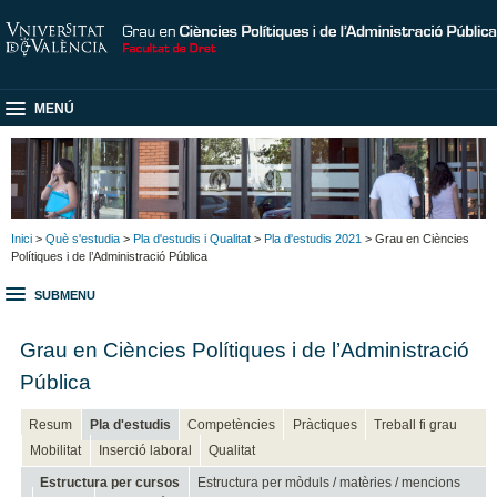
MENÚ
Inici
>
Què s'estudia
>
Pla d'estudis i Qualitat
>
Pla d'estudis 2021
> Grau en Ciències
Polítiques i de l’Administració Pública
SUBMENU
Grau en Ciències Polítiques i de l’Administració
Pública
Resum
Pla d'estudis
Competències
Pràctiques
Treball fi grau
Mobilitat
Inserció laboral
Qualitat
Estructura per cursos
Estructura per mòduls / matèries / mencions