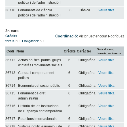
política i de l'administració I
36710
Fonaments de ciència
6
Bàsica
Veure fitxa
política i de l'administració II
2n curs
Crèdits
Coordinació:
Víctor Bethencourt Rodríguez
totals:
60
|
Obligatori:
60
Guia docent,
Codi
Nom
Crèdits
Caràcter
horaris, exàmens
36712
Actors polítics: partits, grups
6
Obligatòria
Veure fitxa
d'interès i moviments socials
36713
Cultura i comportament
6
Obligatòria
Veure fitxa
polítics
36714
Economia del sector públic
6
Obligatòria
Veure fitxa
36715
Fonament de dret
6
Obligatòria
Veure fitxa
administratiu
36716
Història de les institucions
6
Obligatòria
Veure fitxa
de l'Espanya contemporània
36717
Relacions internacionals
6
Obligatòria
Veure fitxa
36718
Sistema polític espanyol i de
6
Obligatòria
Veure fitxa