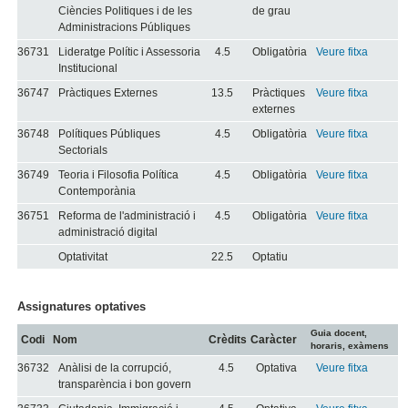
Ciències Politiques i de les
de grau
Administracions Públiques
36731
Lideratge Polític i Assessoria
4.5
Obligatòria
Veure fitxa
Institucional
36747
Pràctiques Externes
13.5
Pràctiques
Veure fitxa
externes
36748
Polítiques Públiques
4.5
Obligatòria
Veure fitxa
Sectorials
36749
Teoria i Filosofia Política
4.5
Obligatòria
Veure fitxa
Contemporània
36751
Reforma de l'administració i
4.5
Obligatòria
Veure fitxa
administració digital
Optativitat
22.5
Optatiu
Assignatures optatives
Guia docent,
Codi
Nom
Crèdits
Caràcter
horaris, exàmens
36732
Anàlisi de la corrupció,
4.5
Optativa
Veure fitxa
transparència i bon govern