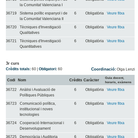
la Comunitat Valenciana I
36719
Sistema polític espanyol i de
6
Obligatòria
Veure fitxa
la Comunitat Valenciana II
36720
Tècniques d'Investigació
6
Obligatòria
Veure fitxa
Qualitatives
36721
Tècniques d'Investigació
6
Obligatòria
Veure fitxa
Quantitatives
3r curs
Crèdits totals:
60
|
Obligatori:
60
Coordinació:
Olga Lenzi
Guia docent,
Codi
Nom
Crèdits
Caràcter
horaris, exàmens
36722
Anàlisi i Avaluació de
6
Obligatòria
Veure fitxa
Polítiques Públiques
36723
Comunicació política,
6
Obligatòria
Veure fitxa
institucional i noves
tecnologies
36724
Cooperació Internacional i
6
Obligatòria
Veure fitxa
Desenvolupament
36725
Democràcia i Auditoria
6
Obligatòria
Veure fitxa