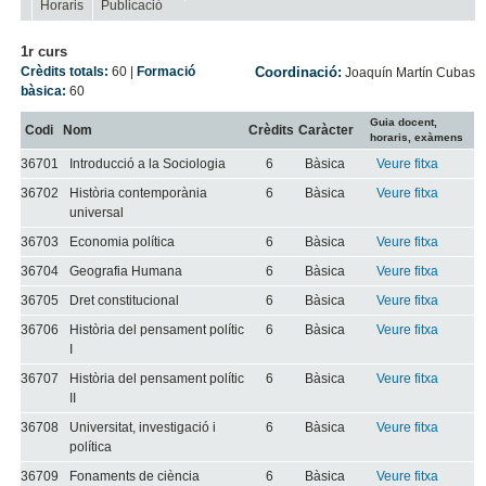
Horaris
Publicació
1r curs
Crèdits totals:
60
|
Formació
Coordinació:
Joaquín Martín Cubas
bàsica:
60
Guia docent,
Codi
Nom
Crèdits
Caràcter
horaris, exàmens
36701
Introducció a la Sociologia
6
Bàsica
Veure fitxa
36702
Història contemporània
6
Bàsica
Veure fitxa
universal
36703
Economia política
6
Bàsica
Veure fitxa
36704
Geografia Humana
6
Bàsica
Veure fitxa
36705
Dret constitucional
6
Bàsica
Veure fitxa
36706
Història del pensament polític
6
Bàsica
Veure fitxa
I
36707
Història del pensament polític
6
Bàsica
Veure fitxa
II
36708
Universitat, investigació i
6
Bàsica
Veure fitxa
política
36709
Fonaments de ciència
6
Bàsica
Veure fitxa