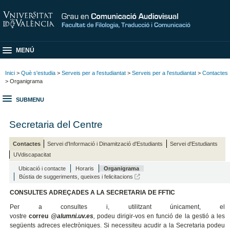
MENÚ
Inici
>
Què s'estudia
>
Serveis per a l'estudiantat
>
Serveis per a l'estudiantat
>
Contactes
> Organigrama
SUBMENU
Secretaria del Centre
Contactes
Servei d'Informació i Dinamització d'Estudiants
Servei d'Estudiants
UVdiscapacitat
Ubicació i contacte
Horaris
Organigrama
Bústia de suggeriments, queixes i felicitacions
CONSULTES ADREÇADES A LA SECRETARIA DE FFTIC
Per a consultes i, utilitzant únicament, el
vostre
correu
@alumni.uv.es
,
podeu dirigir-vos en funció de la gestió a les
següents adreces electròniques. Si necessiteu acudir a la Secretaria podeu