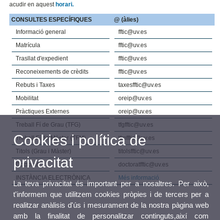
acudir en aquest
horari.
CONSULTES ESPECÍFIQUES
@ (àlies)
Informació general
fftic@uv.es
Matrícula
fftic@uv.es
Trasllat d'expedient
fftic@uv.es
Reconeixements de crèdits
fftic@uv.es
Rebuts i Taxes
taxesfftic@uv.es
Mobilitat
oreip@uv.es
Pràctiques Externes
oreip@uv.es
Treball Fí de Grau (TFG)
tfgfftic@uv.es
Cookies i política de
Treball Fí de Màster (TFM)
tfmfftic@uv.es
Titols (Grau i Màster)
titolsfftic@uv.es
privacitat
Doctorat
doctoratfftic@uv.es
INSTÀNCIA ELECTRÒNICA
Més informació
La teva privacitat és important per a nosaltres. Per això,
t'informem que utilitzem cookies pròpies i de tercers per a
realitzar anàlisis d'ús i mesurament de la nostra pàgina web
amb la finalitat de personalitzar continguts,així com