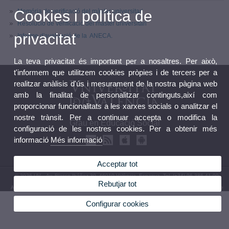
Memória de verificació del màster universitari
Cookies i política de
Resolució de verificació del màster universitari
privacitat
Informe d'avaluació de la ANECA.
La teva privacitat és important per a nosaltres. Per això,
t'informem que utilitzem cookies pròpies i de tercers per a
realitzar anàlisis d'ús i mesurament de la nostra pàgina web
amb la finalitat de personalitzar continguts,així com
proporcionar funcionalitats a les xarxes socials o analitzar el
nostre trànsit. Per a continuar accepta o modifica la
Grau en Educació Social
configuració de les nostres cookies. Per a obtenir més
informació
Més informació
Acceptar tot
© 2026 UV. - Av. Blasco Ibáñez 30, 46010 València. Espanya. Tel. (+34) 96 386 41 00
Rebutjar tot
Avís legal
|
Accessibilitat
|
Política privacitat
|
Cookies
|
Transparència
|
Bústia de contacte
Configurar cookies