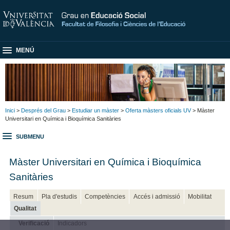
MENÚ
Inici
>
Després del Grau
>
Estudiar un màster
>
Oferta màsters oficials UV
> Màster
Universitari en Química i Bioquímica Sanitàries
SUBMENU
Màster Universitari en Química i Bioquímica
Sanitàries
Resum
Pla d'estudis
Competències
Accés i admissió
Mobilitat
Qualitat
Verificació
Indicadors