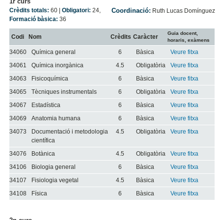
1r curs
Crèdits totals:
60
|
Obligatori:
24
,
Coordinació:
Ruth Lucas Domínguez
Formació bàsica:
36
Guia docent,
Codi
Nom
Crèdits
Caràcter
horaris, exàmens
34060
Química general
6
Bàsica
Veure fitxa
34061
Química inorgànica
4.5
Obligatòria
Veure fitxa
34063
Fisicoquímica
6
Bàsica
Veure fitxa
34065
Tècniques instrumentals
6
Obligatòria
Veure fitxa
34067
Estadística
6
Bàsica
Veure fitxa
34069
Anatomia humana
6
Bàsica
Veure fitxa
34073
Documentació i metodologia
4.5
Obligatòria
Veure fitxa
científica
34076
Botànica
4.5
Obligatòria
Veure fitxa
34106
Biologia general
6
Bàsica
Veure fitxa
34107
Fisiologia vegetal
4.5
Bàsica
Veure fitxa
34108
Física
6
Bàsica
Veure fitxa