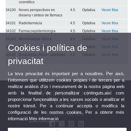
cosmètics
34100
Noves perspectives en
4.5
Optativa
Veure fitxa
disseny i síntesi de fàrmacs
34101
Radiofarmàcia
4.5
Optativa
Veure fitxa
34102
Farmacoepidemiologia
4.5
Optativa
Veure fitxa
34103
Microbiologia clínica
4.5
Optativa
Veure fitxa
Cookies i política de
34104
Parasitologia clínica
4.5
Optativa
Veure fitxa
34105
Bioquímica clínica i patologia
4.5
Optativa
Veure fitxa
privacitat
molecular
La teva privacitat és important per a nosaltres. Per això,
t'informem que utilitzem cookies pròpies i de tercers per a
realitzar anàlisis d'ús i mesurament de la nostra pàgina web
amb la finalitat de personalitzar continguts,així com
proporcionar funcionalitats a les xarxes socials o analitzar el
nostre trànsit. Per a continuar accepta o modifica la
configuració de les nostres cookies. Per a obtenir més
Grau en Farmàcia
informació
Més informació