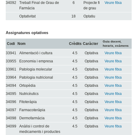
34092
Treball Final de Grau de
6
Projecte fi
Veure fitxa
Farmàcia
de grau
Optativitat
18
Optatiu
Assignatures optatives
Guia docent,
Codi
Nom
Crèdits
Caràcter
horaris, exàmens
33941
Alimentació i cultura
4.5
Optativa
Veure fitxa
33955
Economia i empresa
4.5
Optativa
Veure fitxa
33961
Patologia molecular
4.5
Optativa
Veure fitxa
33964
Patologia nutricional
4.5
Optativa
Veure fitxa
34094
Ortopèdia
4.5
Optativa
Veure fitxa
34095
Nutricèutics
4.5
Optativa
Veure fitxa
34096
Fitoteràpia
4.5
Optativa
Veure fitxa
34097
Farmacoteràpia
4.5
Optativa
Veure fitxa
34098
Dermofarmàcia
4.5
Optativa
Veure fitxa
34099
Anàlisi i control de
4.5
Optativa
Veure fitxa
medicaments i productes