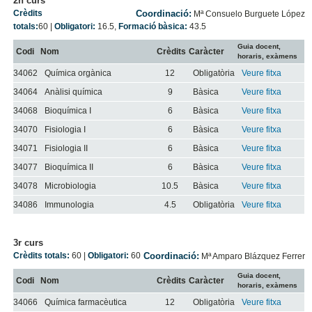
2n curs
Crèdits
Coordinació:
Mª Consuelo Burguete López
totals:
60
|
Obligatori:
16.5
,
Formació bàsica:
43.5
Guia docent,
Codi
Nom
Crèdits
Caràcter
horaris, exàmens
34062
Química orgànica
12
Obligatòria
Veure fitxa
34064
Anàlisi química
9
Bàsica
Veure fitxa
34068
Bioquímica I
6
Bàsica
Veure fitxa
34070
Fisiologia I
6
Bàsica
Veure fitxa
34071
Fisiologia II
6
Bàsica
Veure fitxa
34077
Bioquímica II
6
Bàsica
Veure fitxa
34078
Microbiologia
10.5
Bàsica
Veure fitxa
34086
Immunologia
4.5
Obligatòria
Veure fitxa
3r curs
Crèdits totals:
60
|
Obligatori:
60
Coordinació:
Mª Amparo Blázquez Ferrer
Guia docent,
Codi
Nom
Crèdits
Caràcter
horaris, exàmens
34066
Química farmacèutica
12
Obligatòria
Veure fitxa