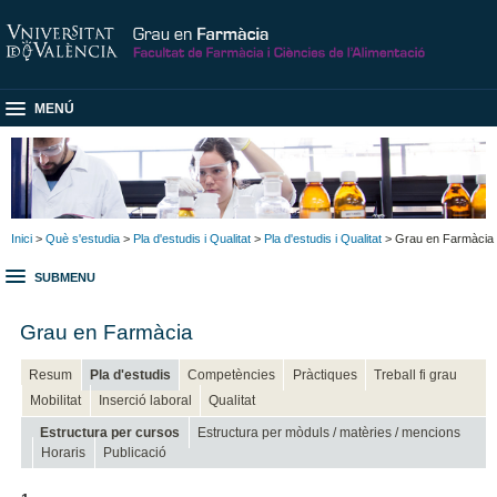
MENÚ
Inici
>
Què s'estudia
>
Pla d'estudis i Qualitat
>
Pla d'estudis i Qualitat
> Grau en Farmàcia
SUBMENU
Grau en Farmàcia
Resum
Pla d'estudis
Competències
Pràctiques
Treball fi grau
Mobilitat
Inserció laboral
Qualitat
Estructura per cursos
Estructura per mòduls / matèries / mencions
Horaris
Publicació