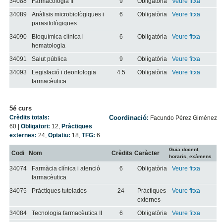
34088
Farmacologia II
9
Obligatòria
Veure fitxa
34089
Anàlisis microbiològiques i
6
Obligatòria
Veure fitxa
parasitològiques
34090
Bioquímica clínica i
6
Obligatòria
Veure fitxa
hematologia
34091
Salut pública
9
Obligatòria
Veure fitxa
34093
Legislació i deontologia
4.5
Obligatòria
Veure fitxa
farmacèutica
5é curs
Crèdits totals:
Coordinació:
Facundo Pérez Giménez
60
|
Obligatori:
12
,
Pràctiques
externes:
24
,
Optatiu:
18
,
TFG:
6
Guia docent,
Codi
Nom
Crèdits
Caràcter
horaris, exàmens
34074
Farmàcia clínica i atenció
6
Obligatòria
Veure fitxa
farmacèutica
34075
Pràctiques tutelades
24
Pràctiques
Veure fitxa
externes
34084
Tecnologia farmacèutica II
6
Obligatòria
Veure fitxa