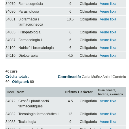
34079
Farmacognòsia
9
Obligatòria
Veure fitxa
34080
Parasitologia
6
Obligatòria
Veure fitxa
34081
Biofarmàcia i
10.5
Obligatòria
Veure fitxa
farmacocinètica
34085
Fisiopatologia
6
Obligatòria
Veure fitxa
34087
Farmacologia I
6
Obligatòria
Veure fitxa
34109
Nutrició i bromatologia
6
Obligatòria
Veure fitxa
34110
Dietoteràpia
4.5
Obligatòria
Veure fitxa
4t curs
Crèdits totals:
Coordinació:
Carla Muñoz Antolí-Candela
60
|
Obligatori:
60
Guia docent,
Codi
Nom
Crèdits
Caràcter
horaris, exàmens
34072
Gestió i planificació
4.5
Obligatòria
Veure fitxa
farmacèutiques
34082
Tecnologia farmacèutica I
12
Obligatòria
Veure fitxa
34083
Toxicologia
9
Obligatòria
Veure fitxa