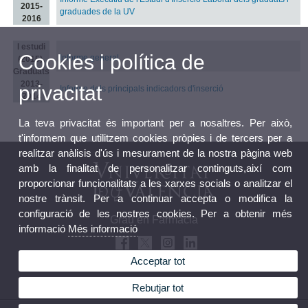
2015-
graduades de la UV
2016
I estudi
Cookies i política de
Informe general
(2015).
Graduats
2013-
privacitat
Informe dels principals indicadors d'inserció
2014
La teva privacitat és important per a nosaltres. Per això,
t'informem que utilitzem cookies pròpies i de tercers per a
realitzar anàlisis d'ús i mesurament de la nostra pàgina web
amb la finalitat de personalitzar continguts,així com
proporcionar funcionalitats a les xarxes socials o analitzar el
nostre trànsit. Per a continuar accepta o modifica la
configuració de les nostres cookies. Per a obtenir més
Grau en Farmàcia
informació
Més informació
Acceptar tot
Rebutjar tot