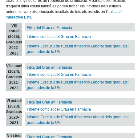
2025, 2 anys després de l'obtenció de la titulació. A banda dels resultats
d'aquest últim estudi també es poden trobar els informes dels estudis
anteriors i vore els principals resultats de tots els estudis en l'
aplicació
interactiva EstIL
.
VIII
Fitxa del Grau en Farmàcia
estudi
(2025).
Informe complet del Grau en Farmàcia
Graduats
Informe Executiu de l'Estudi d'Inserció Laboral dels graduats i
2022-
graduades de la UV
2023
VII estudi
Fitxa del Grau en Farmàcia
(2024).
Informe complet del Grau en Farmàcia
Graduats
Informe Executiu de l'Estudi d'Inserció Laboral dels graduats i
2021-
graduades de la UV
2022
VI estudi
Fitxa del Grau en Farmàcia
(2023).
Informe complet del Grau en Farmàcia
Graduats
Informe Executiu de l'Estudi d'Inserció Laboral dels graduats i
2020-
graduades de la UV
2021
V estudi
Fitxa del Grau en Farmàcia