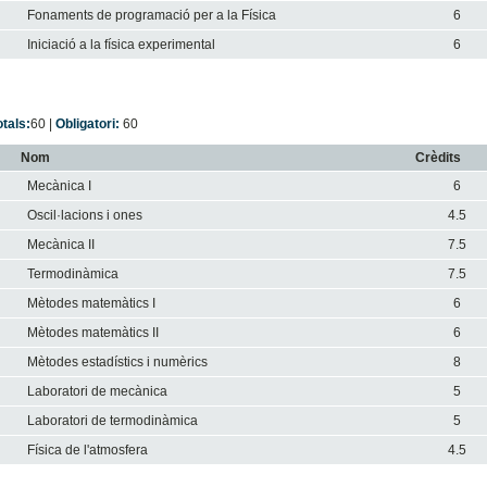
Fonaments de programació per a la Física
6
Iniciació a la física experimental
6
otals:
60
|
Obligatori:
60
Nom
Crèdits
Mecànica I
6
Oscil·lacions i ones
4.5
Mecànica II
7.5
Termodinàmica
7.5
Mètodes matemàtics I
6
Mètodes matemàtics II
6
Mètodes estadístics i numèrics
8
Laboratori de mecànica
5
Laboratori de termodinàmica
5
Física de l'atmosfera
4.5