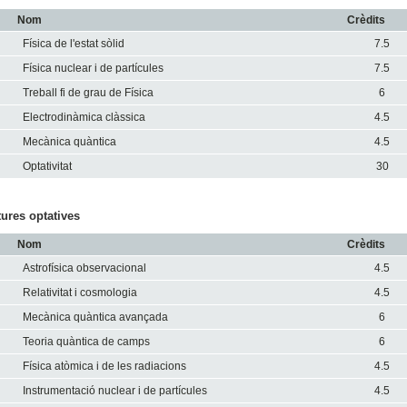
Nom
Crèdits
Física de l'estat sòlid
7.5
Física nuclear i de partícules
7.5
Treball fi de grau de Física
6
Electrodinàmica clàssica
4.5
Mecànica quàntica
4.5
Optativitat
30
ures optatives
Nom
Crèdits
Astrofísica observacional
4.5
Relativitat i cosmologia
4.5
Mecànica quàntica avançada
6
Teoria quàntica de camps
6
Física atòmica i de les radiacions
4.5
Instrumentació nuclear i de partícules
4.5