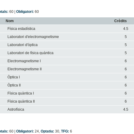
otals:
60
|
Obligatori:
60
Nom
Crèdits
Física estadística
4.5
Laboratori d'electromagnetisme
5
Laboratori d'òptica
5
Laboratori de física quàntica
5
Electromagnetisme I
6
Electromagnetisme II
6
Òptica I
6
Òptica II
6
Física quàntica I
6
Física quàntica II
6
Astrofísica
4.5
otals:
60
|
Obligatori:
24
,
Optatiu:
30
,
TFG:
6