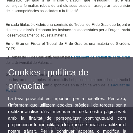
realització del qual té la finalitat d’afavorir que l’estudiant integre els
continguts formatius rebuts durant els seus estudis i assegurar l’adquisició
de les competències associades a la titulació.
En cada titulació existeix una comissió de Treball de Fi de Grau que té, entre
d’altres, la missió d’elaborar les instruccions necessàries per a l’organització
i desenvolupament d’aquesta matèria.
En el Grau en Física el Treball de Fi de Grau és una matèria de 6 crèdits
ECTS.
El Treball de Fi de Grau està regulat pel
Reglament de Treball de Fi de Grau
de la Universitat de València.
Cookies i política de
Sol·licitud, documents i presentació
Les instruccions pròpies, els requisits i el procediment per a la realització i
privacitat
per a la presentació estan disponibles en la pàgina web de la
Facultat de
Física
.
La teva privacitat és important per a nosaltres. Per això,
t'informem que utilitzem cookies pròpies i de tercers per a
realitzar anàlisis d'ús i mesurament de la nostra pàgina web
amb la finalitat de personalitzar continguts,així com
proporcionar funcionalitats a les xarxes socials o analitzar el
nostre trànsit. Per a continuar accepta o modifica la