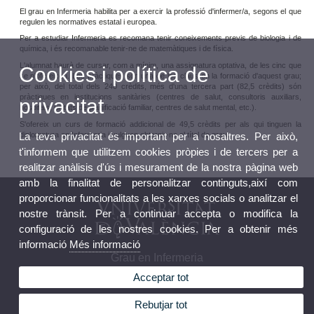
El grau en Infermeria habilita per a exercir la professió d'infermer/a, segons el que
regulen les normatives estatal i europea.
Per a estudiar Infermeria es recomana tenir coneixements previs de biologia i de
química, i és recomanable tenir-ne de matemàtiques i de física.
L'alumnat haurà de cursar, com a mínim, una assignatura optativa, de les cinc que
Cookies i política de
se n'ofereixen. Les pràctiques són una de les claus en la formació d'aquest grau;
per això, del total dels 240 crèdits, més d'una tercera part (82,5 crèdits) són
pràctiques en institucions sanitàries (centres de salut, consultoris auxiliars,
privacitat
hospitals, unitats de planificació familiar, centres de salut mental, etc.).
S'ofereix un curs de formació addicional de 49,5 crèdits per als qui tinguen la
La teva privacitat és important per a nosaltres. Per això,
diplomatura en Infermeria i vulguen obternir-ne el títol de grau.
t'informem que utilitzem cookies pròpies i de tercers per a
realitzar anàlisis d'ús i mesurament de la nostra pàgina web
amb la finalitat de personalitzar continguts,així com
proporcionar funcionalitats a les xarxes socials o analitzar el
nostre trànsit. Per a continuar accepta o modifica la
configuració de les nostres cookies. Per a obtenir més
informació
Més informació
Grau en Infermeria
Acceptar tot
Rebutjar tot