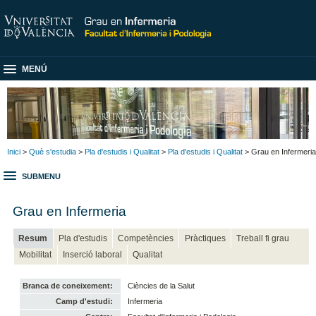
MENÚ
Inici
>
Què s'estudia
>
Pla d'estudis i Qualitat
>
Pla d'estudis i Qualitat
> Grau en Infermeria
SUBMENU
Grau en Infermeria
Resum
Pla d'estudis
Competències
Pràctiques
Treball fi grau
Mobilitat
Inserció laboral
Qualitat
Branca de coneixement:
Ciències de la Salut
Camp d'estudi:
Infermeria