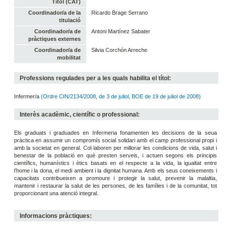
Títol (CAT)
Coordinador/a de la
Ricardo Brage Serrano
titulació
Coordinador/a de
Antoni Martínez Sabater
pràctiques externes
Coordinador/a de
Silvia Corchón Arreche
mobilitat
Professions regulades per a les quals habilita el títol:
Infermer/a
(Ordre CIN/2134/2008, de 3 de juliol, BOE de 19 de juliol de 2008)
Interès acadèmic, científic o professional:
Els graduats i graduades en Infermeria fonamenten les decisions de la seua
pràctica en assumir un compromís social solidari amb el camp professional propi i
amb la societat en general. Col·laboren per millorar les condicions de vida, salut i
benestar de la població en què presten serveis, i actuen segons els principis
científics, humanístics i ètics basats en el respecte a la vida, la igualtat entre
l’home i la dona, el medi ambient i la dignitat humana. Amb els seus coneixements i
capacitats contribueixen a promoure i protegir la salut, prevenir la malaltia,
mantenir i restaurar la salut de les persones, de les famílies i de la comunitat, tot
proporcionant una atenció integral.
Informacions pràctiques: