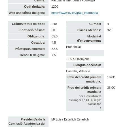
Centre:
Facultat d'Infermeria i Podologia
Codi titulació:
1200
Web específica del grau:
https://www.uv.es/grau_infermeria
Crèdits totals del títol:
240
Cursos:
4
Formació bàsica:
60
Places oferides:
325
Obligatoris:
85.5
Modalitat
d'ensenyament:
Optatius:
4.5
Presencial
Pràctiques externes:
82.5
Treball fi de grau:
7.5
+ 65 a Ontinyent
Llengua docència:
Castellà, Valencià
Preu del crèdit primera
18.0€
matrícula:
Preu del crèdit primera
36.0€
matrícula
per a estudiantat
estranger no UE ni règim
comunitari
:
President/a de la
Mª Luisa Estarlich Estarlich
Comissió Acadèmica del