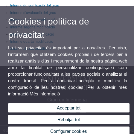
Informe de verificació del grau
Informe d'avaluació del grau
Cookies i política de
Informe primera modificació
Informe segona modificació
privacitat
Informe tercera modificació
Informe quarta modificació
La teva privacitat és important per a nosaltres. Per això,
Informe sisena modificació
t'informem que utilitzem cookies pròpies i de tercers per a
realitzar anàlisis d'ús i mesurament de la nostra pàgina web
amb la finalitat de personalitzar continguts,així com
proporcionar funcionalitats a les xarxes socials o analitzar el
nostre trànsit. Per a continuar accepta o modifica la
configuració de les nostres cookies. Per a obtenir més
informació
Més informació
Grau en Infermeria
Acceptar tot
Rebutjar tot
Configurar cookies
© 2026 UV. - Av. Menéndez y Pelayo, s/n. 46010 València. Espanya. Telèfon: (+34) 96 386 41