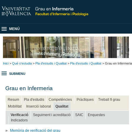
MENÚ
Inici
>
Què s'estudia
>
Pla d'estudis i Qualitat
>
Pla d'estudis i Qualitat
> Grau en Infermeria
SUBMENU
Grau en Infermeria
Resum
Pla d'estudis
Competències
Pràctiques
Treball fi grau
Mobilitat
Inserció laboral
Qualitat
Verificació
Seguiment i acreditació
SAIC
Enquestes
Indicadors
Memòria de verificació del grau