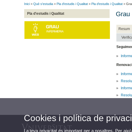
Inici
>
Què s'estudia
>
Pla d'estudis i Qualitat
>
Pla d'estudis i Qualitat
> Grau
Grau 
Pla d'estudis i Qualitat
Resum
Verific
Seguime
Inform
Renovació
Inform
Resolu
Inform
Resolu
Cookies i política de privaci
La teva privacitat és important per a nosaltres. Per això