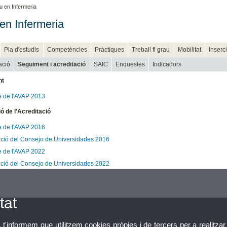
 en Infermeria
en Infermeria
Pla d'estudis
Competències
Pràctiques
Treball fi grau
Mobilitat
Inserc
ació
Seguiment i acreditació
SAIC
Enquestes
Indicadors
nt
e de l'AVAP 2013
 de l'Acreditació
e de l'AVAP 2016
ció del Consejo de Universidades 2016
e de l'AVAP 2022
ció del Consejo de Universidades 2022
tat
, t'informem que utilitzem cookies pròpies i de tercers per a realitzar