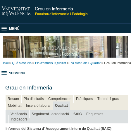
MENÚ
Inici
>
Què s'estudia
>
Pla d'estudis i Qualitat
>
Pla d'estudis i Qualitat
> Grau en Infermeria
SUBMENU
Grau en Infermeria
Resum
Pla d'estudis
Competències
Pràctiques
Treball fi grau
Mobilitat
Inserció laboral
Qualitat
Verificació
Seguiment i acreditació
SAIC
Enquestes
Indicadors
Informes del Sistema d' Assegurament Intern de Qualitat (SAIC):