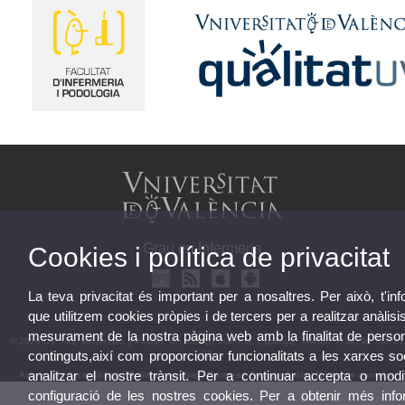
Grau en Infermeria
Cookies i política de privacitat
La teva privacitat és important per a nosaltres. Per això, t'i
que utilitzem cookies pròpies i de tercers per a realitzar anàlisis
mesurament de la nostra pàgina web amb la finalitat de person
© 2026 UV. - Av. Menéndez y Pelayo, s/n. 46010 València. Espanya. Telèfon: (+34) 96 386 41
continguts,així com proporcionar funcionalitats a les xarxes so
82
analitzar el nostre trànsit. Per a continuar accepta o modif
Avís legal
|
Accessibilitat
|
Política privacitat
|
Cookies
|
Transparència
|
Bústia de contacte
configuració de les nostres cookies. Per a obtenir més info