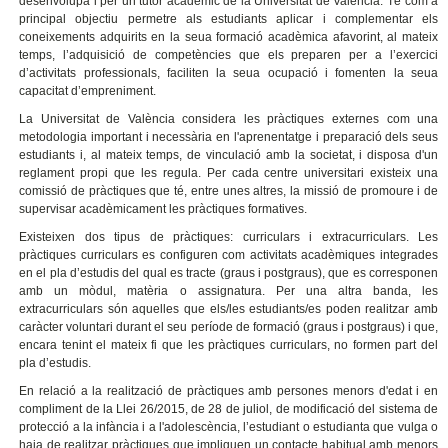
desenvolupa i per un tutor acadèmic de la Universitat de València. Té com a
principal objectiu permetre als estudiants aplicar i complementar els
coneixements adquirits en la seua formació acadèmica afavorint, al mateix
temps, l’adquisició de competències que els preparen per a l’exercici
d’activitats professionals, faciliten la seua ocupació i fomenten la seua
capacitat d’empreniment.
La Universitat de València considera les pràctiques externes com una
metodologia important i necessària en l'aprenentatge i preparació dels seus
estudiants i, al mateix temps, de vinculació amb la societat, i disposa d'un
reglament propi que les regula. Per cada centre universitari existeix una
comissió de pràctiques que té, entre unes altres, la missió de promoure i de
supervisar acadèmicament les pràctiques formatives.
Existeixen dos tipus de pràctiques: curriculars i extracurriculars. Les
pràctiques curriculars es configuren com activitats acadèmiques integrades
en el pla d’estudis del qual es tracte (graus i postgraus), que es corresponen
amb un mòdul, matèria o assignatura. Per una altra banda, les
extracurriculars són aquelles que els/les estudiants/es poden realitzar amb
caràcter voluntari durant el seu període de formació (graus i postgraus) i que,
encara tenint el mateix fi que les pràctiques curriculars, no formen part del
pla d’estudis.
En relació a la realització de pràctiques amb persones menors d'edat i en
compliment de la Llei 26/2015, de 28 de juliol, de modificació del sistema de
protecció a la infància i a l'adolescència, l’estudiant o estudianta que vulga o
haja de realitzar pràctiques que impliquen un contacte habitual amb menors