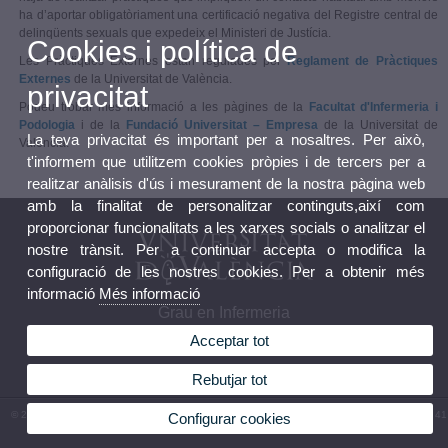
ha d’aportar obligatòriament una certificació negativa del Registre central de
delinqüents sexuals que expedeix el Ministeri de Justícia.
Cookies i política de
Les Pràctiques Externes estan regulades pel
Reglament de Pràctiques
Externes
de la Universitat de València.
privacitat
Podeu trobar més informació a les pàgines de la
Facultat d'Infermeria i
Podologia
i de la
Fundació Universitat – Empresa
de la Universitat de
La teva privacitat és important per a nosaltres. Per això,
València.
t'informem que utilitzem cookies pròpies i de tercers per a
realitzar anàlisis d'ús i mesurament de la nostra pàgina web
amb la finalitat de personalitzar continguts,així com
proporcionar funcionalitats a les xarxes socials o analitzar el
nostre trànsit. Per a continuar accepta o modifica la
configuració de les nostres cookies. Per a obtenir més
informació
Més informació
Grau en Infermeria
Acceptar tot
Rebutjar tot
© 2026 UV. - Av. Menéndez y Pelayo, s/n. 46010 València. Espanya. Telèfon: (+34) 96 386 41
Configurar cookies
82