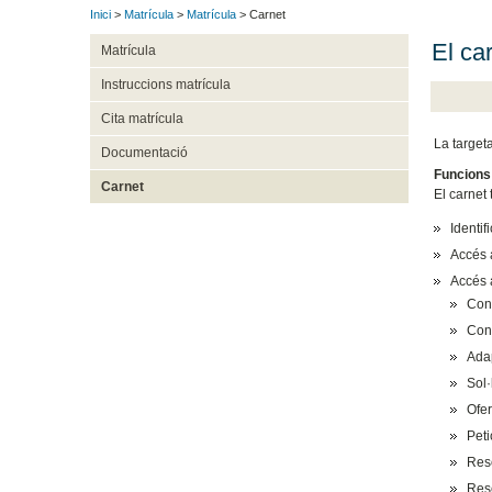
Inici
>
Matrícula
>
Matrícula
> Carnet
El car
Matrícula
Instruccions matrícula
Cita matrícula
La targeta
Documentació
Funcions
Carnet
El carnet
Identifi
Accés a
Accés a
Cons
Cons
Ada
Sol·
Ofer
Peti
Rese
Rese