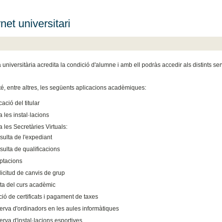
net universitari
 universitària acredita la condició d'alumne i amb ell podràs accedir als distints ser
 té, entre altres, les següents aplicacions acadèmiques:
cació del titular
 les instal·lacions
 les Secretàries Virtuals:
ulta de l'expediant
ulta de qualificacions
ptacions
licitud de canvis de grup
ta del curs acadèmic
ció de certificats i pagament de taxes
rva d'ordinadors en les aules informàtiques
rva d'instal·lacions esportives