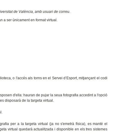
iversitat de València, amb usuari de correu.
n a ser únicament en format virtual.
blioteca, o l'accés als torns en el Servei d’Esport, mitjançant el codi
posen d'ella: hauran de pujar la seua fotografia accedint a l'opció
es disposarà de la targeta virtual.
l.
afia per a la targeta virtual (ja no s'emetrà física), es manté el
eta virtual quedarà actualitzada i disponible en els tres sistemes