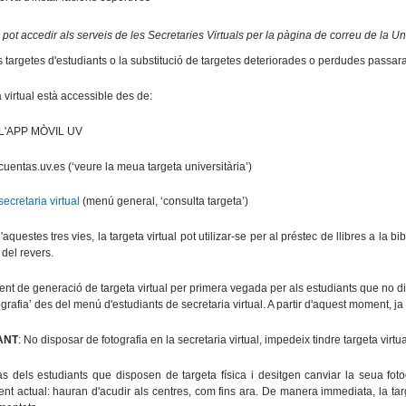
pot accedir als serveis de les Secretaries Virtuals per la pàgina de correu de la Un
 targetes d'estudiants o la substitució de targetes deteriorades o perdudes passara
 virtual està accessible des de:
L'APP MÒVIL UV
cuentas.uv.es (‘veure la meua targeta universitària’)
secretaria virtual
(menú general, ‘consulta targeta’)
'aquestes tres vies, la targeta virtual pot utilizar-se per al préstec de llibres a la bi
 del revers.
nt de generació de targeta virtual per primera vegada per als estudiants que no dis
ografia’ des del menú d'estudiants de secretaria virtual. A partir d'aquest moment, ja 
ANT
: No disposar de fotografia en la secretaria virtual, impedeix tindre targeta virtua
s dels estudiants que disposen de targeta física i desitgen canviar la seua fotogr
nt actual: hauran d'acudir als centres, com fins ara. De manera immediata, la targ