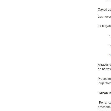
També es 
Les noves
La targeta
* 
* 
*
A través d
de barres
Procedime
‘pujar fot
IMPORT
Per al ca
procedime