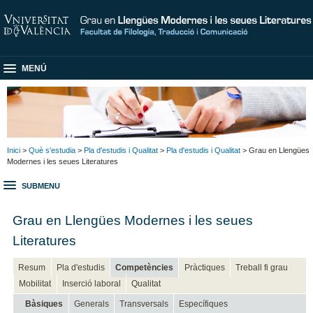
MENÚ
Inici
>
Què s'estudia
>
Pla d'estudis i Qualitat
>
Pla d'estudis i Qualitat
> Grau en Llengües
Modernes i les seues Literatures
SUBMENU
Grau en Llengües Modernes i les seues
Literatures
Resum
Pla d'estudis
Competències
Pràctiques
Treball fi grau
Mobilitat
Inserció laboral
Qualitat
Bàsiques
Generals
Transversals
Específiques