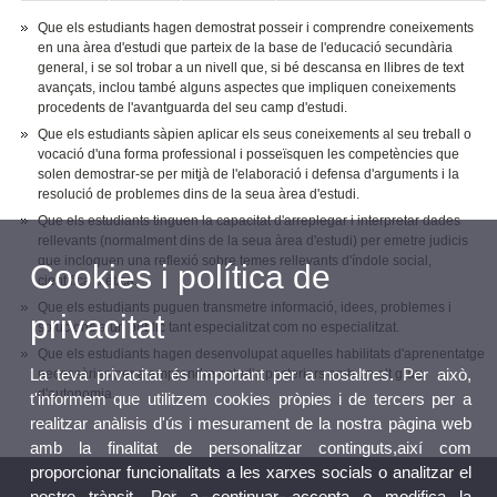
Que els estudiants hagen demostrat posseir i comprendre coneixements
en una àrea d'estudi que parteix de la base de l'educació secundària
general, i se sol trobar a un nivell que, si bé descansa en llibres de text
avançats, inclou també alguns aspectes que impliquen coneixements
procedents de l'avantguarda del seu camp d'estudi.
Que els estudiants sàpien aplicar els seus coneixements al seu treball o
vocació d'una forma professional i posseïsquen les competències que
solen demostrar-se per mitjà de l'elaboració i defensa d'arguments i la
resolució de problemes dins de la seua àrea d'estudi.
Que els estudiants tinguen la capacitat d'arreplegar i interpretar dades
rellevants (normalment dins de la seua àrea d'estudi) per emetre judicis
que incloguen una reflexió sobre temes rellevants d'índole social,
Cookies i política de
científica o ètica.
Que els estudiants puguen transmetre informació, idees, problemes i
privacitat
solucions a un públic tant especialitzat com no especialitzat.
Que els estudiants hagen desenvolupat aquelles habilitats d'aprenentatge
La teva privacitat és important per a nosaltres. Per això,
necessàries per a emprendre estudis posteriors amb un alt grau
d'autonomia.
t'informem que utilitzem cookies pròpies i de tercers per a
realitzar anàlisis d'ús i mesurament de la nostra pàgina web
amb la finalitat de personalitzar continguts,així com
proporcionar funcionalitats a les xarxes socials o analitzar el
nostre trànsit. Per a continuar accepta o modifica la