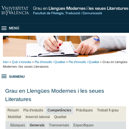
MENÚ
Inici
>
Què s'estudia
>
Pla d'estudis i Qualitat
>
Pla d'estudis i Qualitat
> Grau en Llengües
Modernes i les seues Literatures
SUBMENU
Grau en Llengües Modernes i les seues
Literatures
Resum
Pla d'estudis
Competències
Pràctiques
Treball fi grau
Mobilitat
Inserció laboral
Qualitat
Bàsiques
Generals
Transversals
Específiques