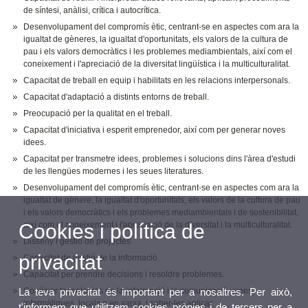
de síntesi, anàlisi, crítica i autocrítica.
Desenvolupament del compromís ètic, centrant-se en aspectes com ara la
igualtat de gèneres, la igualtat d'oportunitats, els valors de la cultura de
pau i els valors democràtics i les problemes mediambientals, així com el
coneixement i l'apreciació de la diversitat lingüística i la multiculturalitat.
Capacitat de treball en equip i habilitats en les relacions interpersonals.
Capacitat d'adaptació a distints entorns de treball.
Preocupació per la qualitat en el treball.
Capacitat d'iniciativa i esperit emprenedor, així com per generar noves
idees.
Capacitat per transmetre idees, problemes i solucions dins l'àrea d'estudi
de les llengües modernes i les seues literatures.
Desenvolupament del compromís ètic, centrant-se en aspectes com ara la
igualtat de gènere, la igualtat d'oportunitats, els valors de la cultura de pau
i els valors democràtics i els problemes mediambientals i de sostenibilitat,
així com el coneixement i l'apreciació de la diversitat i la multiculturalitat.
Cookies i política de
Disseny i gestió de projectes.
privacitat
Capacitat de gestió de la informació.
Capacitat per prendre decisions i resoldre problemes.
Conèixer tecnologies de la informació i la comunicació, eines
La teva privacitat és important per a nosaltres. Per això,
informàtiques, locals o en xarxa, i saber-les aplicar.
t'informem que utilitzem cookies pròpies i de tercers per a