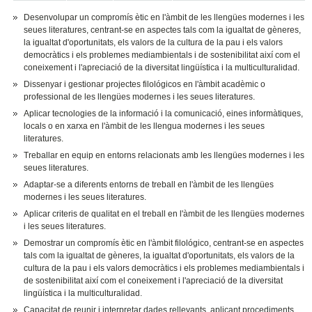
Desenvolupar un compromís ètic en l'àmbit de les llengües modernes i les
seues literatures, centrant-se en aspectes tals com la igualtat de gèneres,
la igualtat d'oportunitats, els valors de la cultura de la pau i els valors
democràtics i els problemes mediambientals i de sostenibilitat així com el
coneixement i l'apreciació de la diversitat lingüística i la multiculturalidad.
Dissenyar i gestionar projectes filológicos en l'àmbit acadèmic o
professional de les llengües modernes i les seues literatures.
Aplicar tecnologies de la informació i la comunicació, eines informàtiques,
locals o en xarxa en l'àmbit de les llengua modernes i les seues
literatures.
Treballar en equip en entorns relacionats amb les llengües modernes i les
seues literatures.
Adaptar-se a diferents entorns de treball en l'àmbit de les llengües
modernes i les seues literatures.
Aplicar criteris de qualitat en el treball en l'àmbit de les llengües modernes
i les seues literatures.
Demostrar un compromís ètic en l'àmbit filológico, centrant-se en aspectes
tals com la igualtat de gèneres, la igualtat d'oportunitats, els valors de la
cultura de la pau i els valors democràtics i els problemes mediambientals i
de sostenibilitat així com el coneixement i l'apreciació de la diversitat
lingüística i la multiculturalidad.
Capacitat de reunir i interpretar dades rellevants, aplicant procediments