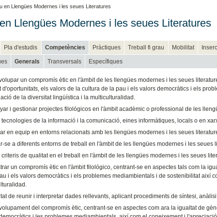
 en Llengües Modernes i les seues Literatures
en Llengües Modernes i les seues Literatures
Pla d'estudis
Competències
Pràctiques
Treball fi grau
Mobilitat
Inserc
ues
Generals
Transversals
Específiques
lupar un compromís ètic en l'àmbit de les llengües modernes i les seues literature
t d'oportunitats, els valors de la cultura de la pau i els valors democràtics i els pr
iació de la diversitat lingüística i la multiculturalidad.
ar i gestionar projectes filológicos en l'àmbit acadèmic o professional de les lleng
 tecnologies de la informació i la comunicació, eines informàtiques, locals o en xar
ar en equip en entorns relacionats amb les llengües modernes i les seues literatur
-se a diferents entorns de treball en l'àmbit de les llengües modernes i les seues li
 criteris de qualitat en el treball en l'àmbit de les llengües modernes i les seues lite
ar un compromís ètic en l'àmbit filológico, centrant-se en aspectes tals com la igualt
au i els valors democràtics i els problemes mediambientals i de sostenibilitat així com
lturalidad.
at de reunir i interpretar dades rellevants, aplicant procediments de síntesi, anàlisi, c
lupament del compromís ètic, centrant-se en aspectes com ara la igualtat de gèneres,
democràtics i les problemes mediambientals, així com el coneixement i l'apreciació de l