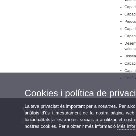
Capacit
Capacit
Preocup
Capacit
Capacit
Desenvo
valors 
Disseny
Capacit
Capaci
Conèixe
Cookies i política de privaci
La teva privacitat és important per a nosaltres. Per això
anàlisis d'ús i mesurament de la nostra pàgina web a
funcionalitats a les xarxes socials o analitzar el nostr
Grau en Llengües Moder
nostres cookies. Per a obtenir més informació
Més info