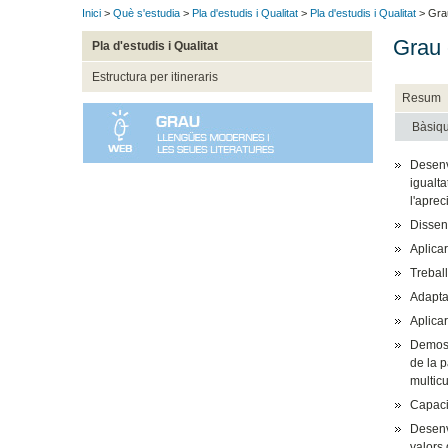
Inici
>
Què s'estudia
>
Pla d'estudis i Qualitat
>
Pla d'estudis i Qualitat
> Grau
Grau 
Pla d'estudis i Qualitat
Estructura per itineraris
Resum
Bàsiq
Desenvo
igualta
l'aprec
Disseny
Aplicar
Treball
Adaptar
Aplicar
Demostr
de la p
multicu
Capacit
Desenvo
valors 