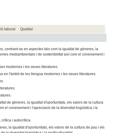
ió laboral
Qualitat
s, centrant-se en aspectes tals com la igualtat de gèneres, la
oblemes mediambientals i de sostenibilitat així com el coneixement i
ües modernes i les seues literatures.
xa en l'àmbit de les llengua modernes i les seues literatures.
es.
teratures.
ratures.
at de gèneres, la igualtat d'oportunitats, els valors de la cultura
 el coneixement i l'apreciació de la diversitat lingüística i la
rítica i autocrítica.
 la igualtat d'oportunitats, els valors de la cultura de pau i els
a diversitat lingüística i la multiculturalitat.