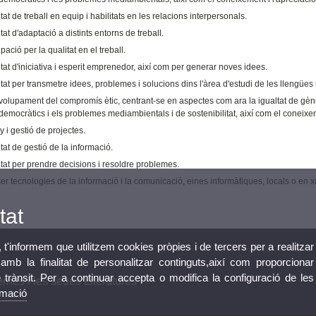
at de treball en equip i habilitats en les relacions interpersonals.
at d'adaptació a distints entorns de treball.
ació per la qualitat en el treball.
at d'iniciativa i esperit emprenedor, així com per generar noves idees.
at per transmetre idees, problemes i solucions dins l'àrea d'estudi de les llengües 
lupament del compromís ètic, centrant-se en aspectes com ara la igualtat de gènere, 
democràtics i els problemes mediambientals i de sostenibilitat, així com el coneixement
 i gestió de projectes.
at de gestió de la informació.
tat per prendre decisions i resoldre problemes.
r tecnologies de la informació i la comunicació, eines informàtiques, locals o en xar
tat
, t'informem que utilitzem cookies pròpies i de tercers per a realitzar
mb la finalitat de personalitzar continguts,així com proporcionar
e trànsit. Per a continuar accepta o modifica la configuració de les
nes i les seues Literatures
rmació