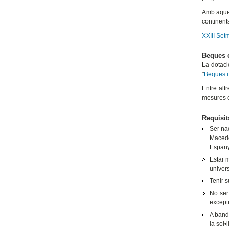
Amb aques
continent
XXIII Set
Beques 
La dotaci
"
Beques i
Entre alt
mesures c
Requisit
Ser na
Macedò
Espanya
Estar m
univers
Tenir s
No ser
except
A banda
la sol•