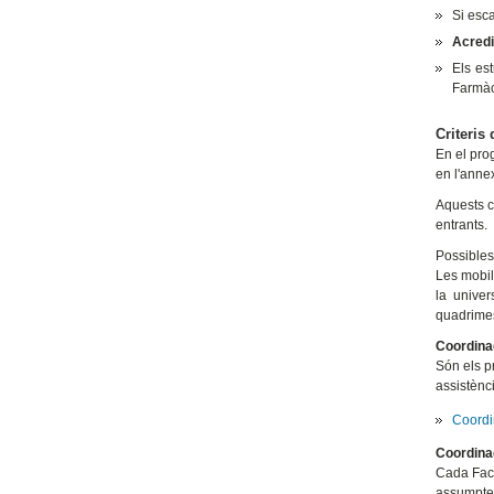
Si esca
Acredit
Els es
Farmàc
Criteris
En el pro
en l'annex
Aquests c
entrants.
Possibles
Les mobil
la univer
quadrimes
Coordinad
Són els pr
assistènc
Coordi
Coordina
Cada Facu
assumptes