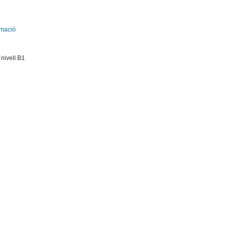
emació
 nivell B1