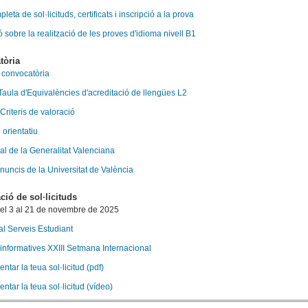
pleta de sol·licituds, certificats i inscripció a la prova
 sobre la realització de les proves d'idioma nivell B1
tòria
a convocatòria
 Taula d'Equivalències d'acreditació de llengües L2
 Criteris de valoració
 orientatiu
ial de la Generalitat Valenciana
anuncis de la Universitat de València
ció de sol·licituds
del 3 al 21 de novembre de 2025
al Serveis Estudiant
informatives XXIII Setmana Internacional
tar la teua sol·licitud (pdf)
tar la teua sol·licitud (vídeo)