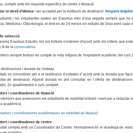
u, complir amb els requisits específics de centre o titulació.
ar el nivell d’idioma
i ser acceptat per la institució de destinació.
Requisit lingüís
tudiants i les estudiantes poden ser Erasmus més d'una vegada sempre que no su
ia, Medicina i Odontologia, el límit es de 24 mesos en estudis de Grau però cada 
 de selecció
grama Erasmus Estudis, les sol·licituds s'ordenen d'acord amb els criteris que est
 III de la
convocatòria
.
riteris sempre tindran en compte la nota mitjana de l'expedient acadèmic del curs 
 destinacions i durada de l'estada
itats es concediran per a la realització d’estades d´acord amb la durada que figura 
sitat de destinació. Aquest durada es pot consultar en l´oferta de destinacions
tre, 2n quadrimestre o curs complet.
ors i coordinadores de titulació
ofessors que assessoren els estudiants de mobilitat entrant i ixent per a redactar el 
ia acadèmica.
nadors i coordinadores acadèmiques de mobilitat de titulació
dors i coordinadores de centre
ltat compta amb un Coordinador de Centre. Normalment és el vicedegà de relaci
 de mobilitat.