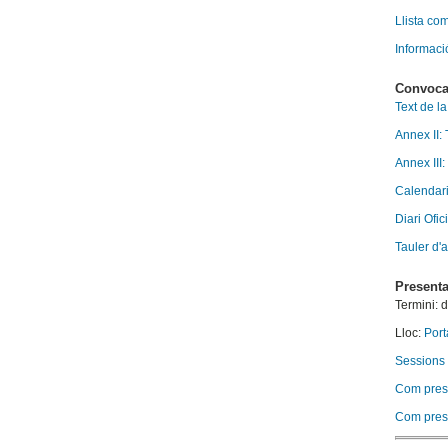
Llista com
Informació
Convoca
Text de l
Annex II:
Annex III:
Calendari
Diari Ofic
Tauler d'
Presenta
Termini: 
Lloc:
Port
Sessions 
Com presen
Com presen