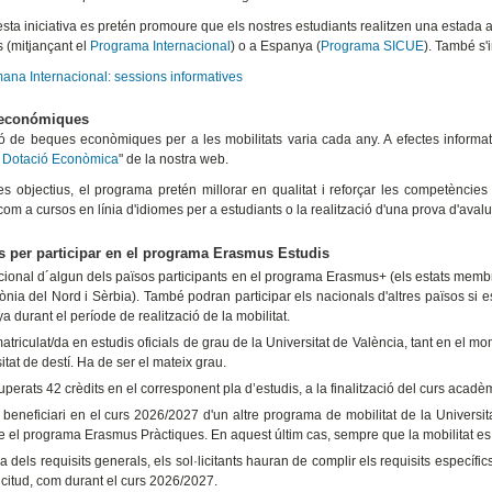
ta iniciativa es pretén promoure que els nostres estudiants realitzen una estada 
s (mitjançant el
Programa Internacional
) o a Espanya (
Programa SICUE
). També s'
mana Internacional: sessions informatives
económiques
ó de beques econòmiques per a les mobilitats varia cada any. A efectes informat
 Dotació Econòmica
" de la nostra web.
res objectius, el programa pretén millorar en qualitat i reforçar les competències
om a cursos en línia d'idiomes per a estudiants o la realització d'una prova d'aval
s per participar en el programa Erasmus Estudis
cional d´algun dels països participants en el programa Erasmus+ (els estats membr
nia del Nord i Sèrbia). També podran participar els nacionals d'altres països si e
 durant el període de realització de la mobilitat.
atriculat/da en estudis oficials de grau de la Universitat de València, tant en el mo
itat de destí. Ha de ser el mateix grau.
uperats 42 crèdits en el corresponent pla d’estudis, a la finalització del curs acadèm
 beneficiari en el curs 2026/2027 d'un altre programa de mobilitat de la Universit
e el programa Erasmus Pràctiques. En aquest últim cas, sempre que la mobilitat es 
 dels requisits generals, els sol·licitants hauran de complir els requisits específic
licitud, com durant el curs 2026/2027.