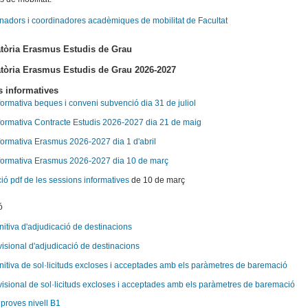
nadors i coordinadores acadèmiques de mobilitat de Facultat
tòria Erasmus Estudis de Grau
tòria Erasmus Estudis de Grau 2026-2027
 informatives
formativa beques i conveni subvenció dia 31 de juliol
formativa Contracte Estudis 2026-2027 dia 21 de maig
nformativa Erasmus 2026-2027 dia
1 d'abril
formativa Erasmus 2026-2027 dia 10 de març
ió pdf de les sessions informatives
de 10 de març
ó
initiva d'adjudicació de destinacions
ovisional d'adjudicació de destinacions
finitiva de sol·licituds excloses i acceptades amb els paràmetres de baremació
ovisional de sol·licituds excloses i acceptades amb els paràmetres de baremació
 proves nivell B1