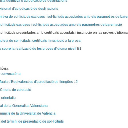
lista definitiva d'adjudicació de destinacions
ovisional d'adjudicació de destinacions
initiva de sol·licituds excloses i sol·licituds acceptades amb els paràmetres de bar
 sol·licituds excloses i sol·licituds acceptades amb els paràmetres de baremació
sol·licituds presentades amb certificats acceptats i inscripció en las proves d'idioma
pleta de sol·licituds, certificats i inscripció a la prova
 sobre la realització de les proves d'idioma nivell B1
tòria
a convocatòria
 Taula d'Equivalències d'acreditació de llengües L2
 Criteris de valoració
 orientatiu
ial de la Generalitat Valenciana
anuncis de la Universitat de València
del termini de presentació de sol·licituds