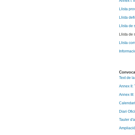
Annex I: l
Llista pr
Llista def
Llista de
Llista de 
Llista com
Informació
Convoca
Text de l
Annex II:
Annex III:
Calendari
Diari Ofic
Tauler d'
Ampliació 