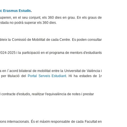
tic Erasmus Estudis
.
peren, en el seu conjunt, els 360 dies en grau. En els graus de
estada no podrà superar els 360 dies.
ableix la Comissió de Mobilitat de cada Centre. Es poden consultar
2024-2025 i la participació en el programa de mentors d'estudiants
en l´acord bilateral de mobilitat entre la Universitat de València i
 per titulació del
Portal Serveis Estudiant
. Hi ha estades de 1r
contracte d'estudis, realitzar l'equivalència de notes i prestar
ons internacionals. És el màxim responsable de cada Facultat en