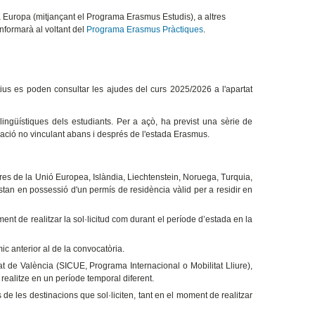
a Europa (mitjançant el Programa Erasmus Estudis), a altres
informarà al voltant del
Programa Erasmus Pràctiques
.
ius es poden consultar les ajudes del curs 2025/2026 a l'apartat
 lingüístiques dels estudiants. Per a açò, ha previst una sèrie de
uació no vinculant abans i després de l'estada Erasmus.
es de la Unió Europea, Islàndia, Liechtenstein, Noruega, Turquia,
stan en possessió d'un permís de residència vàlid per a residir en
ment de realitzar la sol·licitud com durant el període d’estada en la
ic anterior al de la convocatòria.
at de València (SICUE, Programa Internacional o Mobilitat Lliure),
realitze en un període temporal diferent.
s de les destinacions que sol·liciten, tant en el moment de realitzar