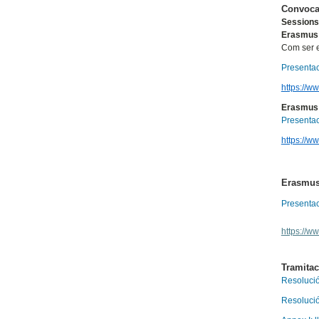
Convoca
Sessions
Erasmus e
Com ser e
Presentac
https://
Erasmus e
Presentac
https://
Erasmus 
Presentac
https://
Tramitac
Resoluci
Resolució