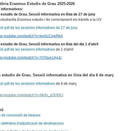
tòria Erasmus Estudis de Grau 2025-2026
 informatives:
studis de Grau. Sessió informativa en línia de 27 de juny
studiant/a Erasmus estudis i fer correctament els tràmits a la UV
ió pdf de les sessions informatives de 27 de juny
www.youtube.com/watch?v=kqr0cCmpRkA
studis de Grau. Sessió informativa en línia del dia 1 d'abril
ió pdf de les sessions informatives
de 1 d'abril
www.youtube.com/watch?v=Yl7Gue1AgJc
estudis de Grau. Sessió informativa en línia del dia 6 de març
ió pdf de les sessions informatives
de 6 de març
www.youtube.com/watch?v=Nk3s_zOOGCI
ió
ó de concessió de beques
 definitiva d'adjudicació de destinacions