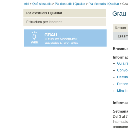
Inici
>
Què s'estudia
>
Pla d'estudis i Qualitat
>
Pla d'estudis i Qualitat
> Grau
Grau 
Pla d'estudis i Qualitat
Estructura per itineraris
Resum
Erasm
Erasmus
Informa
Guia r
Convoc
Destina
Present
Mira i 
Informac
Setmana 
Del 3 al 
Internacio
programes