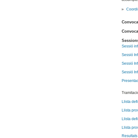
Coordi
Convoca
Convoca
Sessions
Sessió in
Sessió In
Sessió I
Sessió In
Presentac
Tramitaci
Llista def
Llista pr
Llista de
Llista pr
Resultats