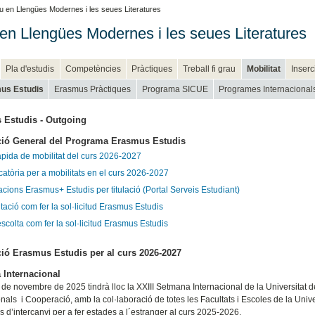
 en Llengües Modernes i les seues Literatures
en Llengües Modernes i les seues Literatures
Pla d'estudis
Competències
Pràctiques
Treball fi grau
Mobilitat
Inserc
us Estudis
Erasmus Pràctiques
Programa SICUE
Programes Internacional
 Estudis - Outgoing
ció General del Programa Erasmus Estudis
àpida de mobilitat del curs 2026-2027
atòria per a mobilitats en el curs 2026-2027
cions Erasmus+ Estudis per titulació (Portal Serveis Estudiant)
ació com fer la sol·licitud Erasmus Estudis
escolta com fer la sol·licitud Erasmus Estudis
ió Erasmus Estudis per al curs 2026-2027
Internacional
7 de novembre de 2025 tindrà lloc la XXIII Setmana Internacional de la Universitat
nals i Cooperació, amb la col·laboració de totes les Facultats i Escoles de la Univer
 d’intercanvi per a fer estades a l´estranger al curs 2025-2026.