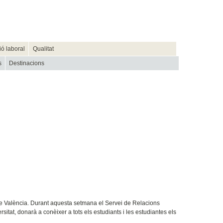
ió laboral
Qualitat
s
Destinacions
 de València. Durant aquesta setmana el Servei de Relacions
sitat, donarà a conèixer a tots els estudiants i les estudiantes els