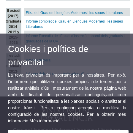
II estudi
Fitxa del Grau en Llengües Modernes i les seues Literatures
(2017).
Graduats
Informe complet del Grau en Llengües Modernes i les seues
2014-
Literatures
2015 y
Informe Executiu de l'Estudi d'Inserció Laboral dels graduats i
2015-
graduades de la UV
2016
Cookies i política de
I estudi
privacitat
Informe general
(2015).
Graduats
2013-
Informe dels principals indicadors d'inserció
La teva privacitat és important per a nosaltres. Per això,
2014
t'informem que utilitzem cookies pròpies i de tercers per a
realitzar anàlisis d'ús i mesurament de la nostra pàgina web
amb la finalitat de personalitzar continguts,així com
proporcionar funcionalitats a les xarxes socials o analitzar el
nostre trànsit. Per a continuar accepta o modifica la
configuració de les nostres cookies. Per a obtenir més
informació
Més informació
Grau en Llengües Modernes i les seues Literatures