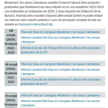
Modernes i les seues Literatures analitza l'inserció laboral dels graduats i
graduades que finalitzaren els seus estudis en el curs acadèmic 2022-2023.
Les entrevistes es realitzaren en 2025, 2 anys després de l'obtenció de la
titulació. A banda dels resultats d'aquest últim estudi també es poden trobar
els informes dels estudis anteriors i vore els principals resultats de tots els
estudis en l'
aplicació interactiva EstIL
.
VIII
Fitxa del Grau en Llengües Modernes i les seues Literatures
estudi
Informe complet del Grau en Llengües Modernes i les seues
(2025).
Literatures
Graduats
Informe Executiu de l'Estudi d'Inserció Laboral dels graduats i
2022-
graduades de la UV
2023
Fitxa del Grau en Llengües Modernes i les seues Literatures
VII estudi
(2024).
Informe complet del Grau en Llengües Modernes i les seues
Graduats
Literatures
2021-
Informe Executiu de l'Estudi d'Inserció Laboral dels graduats i
2022
graduades de la UV
Fitxa del Grau en Llengües Modernes i les seues Literatures
VI estudi
(2023).
Informe complet del Grau en Llengües Modernes i les seues
Graduats
Literatures