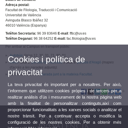
Adreça postal:
Facultat de Filologia, Traducció i Comunicació
Universitat de València
Avinguda Blasco Ibáñez 32
46010 València (Espanya)
Telèfon Secretaria:
96 39 83646
E-mail
: fftic@uv.es
Telèfon Deganat:
96 38 64252
E-mail:
fac.filologia@uv.es
Per arribar al Campus en transport públic:
Autobús
: línies 12, 30, 31, 71, 80, 81.
Cookies i política de
Metro
:
línia 3
,
parada de Facultats
o
línia 5
,
parada d'Aragó
(mapes
d'accès a les parades adjunts).
privacitat
Valenbisi: hi ha una
parada junt a la mateixa Facultat.
La teva privacitat és important per a nosaltres. Per això,
t'informem que utilitzem cookies pròpies i de tercers per a
realitzar anàlisis d'ús i mesurament de la nostra pàgina web
amb la finalitat de personalitzar continguts,així com
proporcionar funcionalitats a les xarxes socials o analitzar el
nostre trànsit. Per a continuar accepta o modifica la
configuració de les nostres cookies. Per a obtenir més