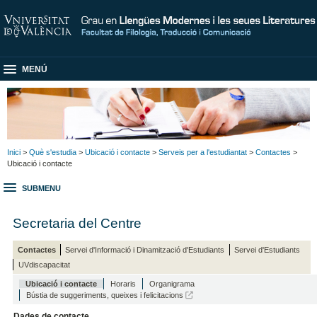
MENÚ
Inici
>
Què s'estudia
>
Ubicació i contacte
>
Serveis per a l'estudiantat
>
Contactes
>
Ubicació i contacte
SUBMENU
Secretaria del Centre
Contactes
Servei d'Informació i Dinamització d'Estudiants
Servei d'Estudiants
UVdiscapacitat
Ubicació i contacte
Horaris
Organigrama
Bústia de suggeriments, queixes i felicitacions
Dades de contacte