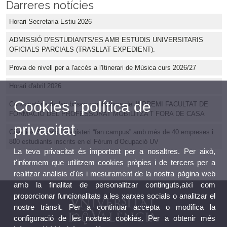
Darreres notícies
Horari Secretaria Estiu 2026
ADMISSIÓ D’ESTUDIANTS/ES AMB ESTUDIS UNIVERSITARIS
OFICIALS PARCIALS (TRASLLAT EXPEDIENT).
Prova de nivell per a l'accés a l'Itinerari de Música curs 2026/27
Horari d'abril 2026
Cookies i política de
Convocatòria de les bases reguladores del II PREMI FACULTAT DE
FORMACIÓ DEL PROFESSORAT MOBILITZA’T FORA DE CASA
privacitat
Ciències Socials i Magisteri “fan campus” amb més de 40 empreses i
800 estudiants inscrits en el Fòrum d’Ocupació UV
La teva privacitat és important per a nosaltres. Per això,
t'informem que utilitzem cookies pròpies i de tercers per a
realitzar anàlisis d'ús i mesurament de la nostra pàgina web
amb la finalitat de personalitzar continguts,així com
proporcionar funcionalitats a les xarxes socials o analitzar el
nostre trànsit. Per a continuar accepta o modifica la
configuració de les nostres cookies. Per a obtenir més