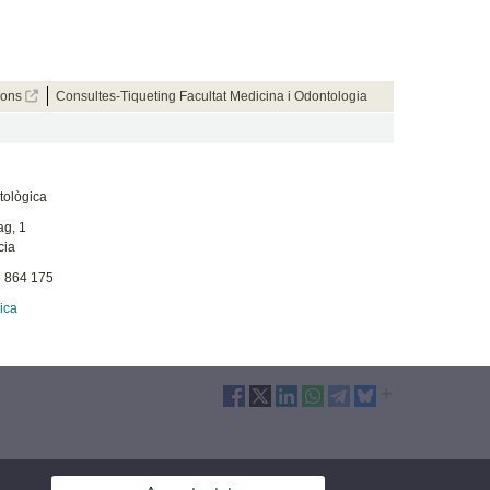
cions
Consultes-Tiqueting Facultat Medicina i Odontologia
tològica
ag, 1
cia
 864 175
ica