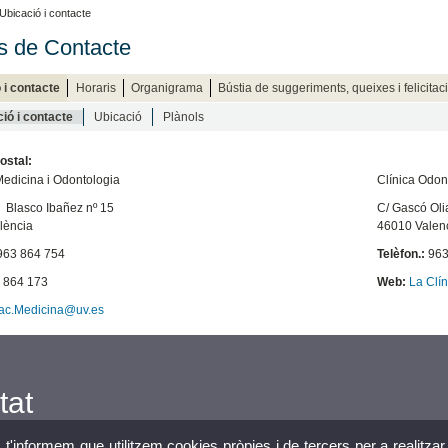
Ubicació i contacte
 de Contacte
 i contacte
Horaris
Organigrama
Bústia de suggeriments, queixes i felicita
ió i contacte
Ubicació
Plànols
ostal:
Medicina i Odontologia
Clínica Odon
 Blasco Ibañez nº 15
C/ Gascó Oli
lència
46010 Valen
63 864 754
Telèfon.:
963
 864 173
Web:
La Clín
ac.Medicina@uv.es
tat
, t'informem que utilitzem cookies pròpies i de tercers per a realitzar