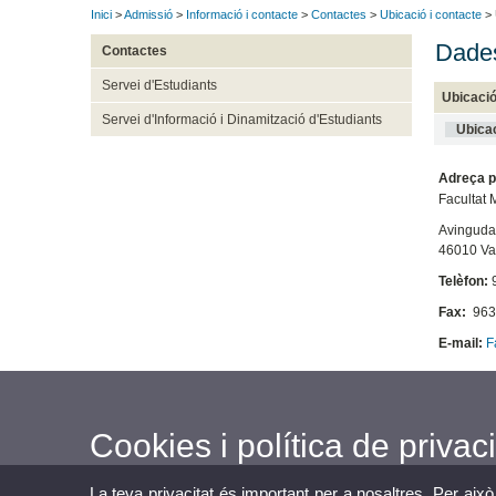
Inici
>
Admissió
>
Informació i contacte
>
Contactes
>
Ubicació i contacte
> 
Dades
Contactes
Servei d'Estudiants
Ubicació
Servei d'Informació i Dinamització d'Estudiants
Ubicac
Adreça p
Facultat 
Avinguda
46010 Va
Telèfon:
9
Fax:
963
E-mail:
F
Cookies i política de privaci
La teva privacitat és important per a nosaltres. Per això