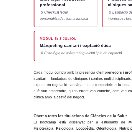
professional
clíniques sa
📄 Checklist legal
📄 Estimació de 
personalitzada i forma jurídica
ingressos i br
MÒDUL 5: 3 JULIOL
Màrqueting sanitari i captació ètica
📄 Estratègia de màrqueting inicial i pla de captació
Cada mòdul compta amb la presència
d'emprenedors i prof
sanitari
—fundadors de clíniques i centres multidisciplinaris,
experts en regulació sanitària— que comparteixen la seua e
què van emprendre, quins errors van cometre, com van co
clínica amb la gestió del negoci.
Obert a totes les titulacions de Ciències de la Salut
El bootcamp està dissenyat per a estudiants de
Me
Fisioteràpia, Psicologia, Logopèdia, Odontologia, Nutrici