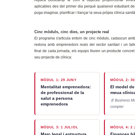
aplicables des del primer dia perquè qualsevol estudiant de
puga imaginar, planificar i llançar la seua pròpia clínica sanità
Cinc mòduls, cinc dies, un projecte real
El programa s'articula entorn de cinc mòduls, cadascun amb
redona amb emprenedors reals del sector sanitari i un taller
final de cada jornada, els equips lliuren un producte concret
seu projecte de clínica:
MÒDUL 1: 29 JUNY
MÒDUL 2: 3
Mentalitat emprenedora:
El model de
de professional de la
meua clínic
salut a persona
📄 Business M
emprenedora
complet
MÒDUL 3: 1 JULIOL
MÒDUL 4: 2 
Marc legal i estructura
Finances bà