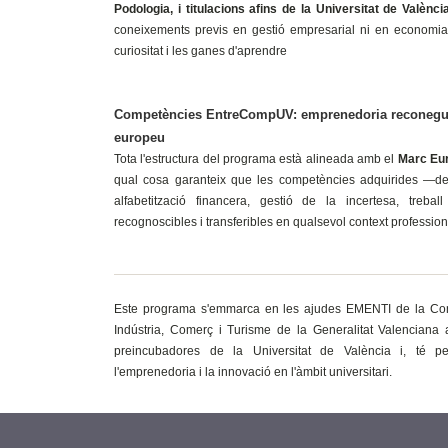
Podologia, i titulacions afins de la Universitat de Valènci
coneixements previs en gestió empresarial ni en economia; 
curiositat i les ganes d'aprendre
Competències EntreCompUV: emprenedoria reconegud
europeu
Tota l'estructura del programa està alineada amb el
Marc Eu
qual cosa garanteix que les competències adquirides —dete
alfabetització financera, gestió de la incertesa, trebal
recognoscibles i transferibles en qualsevol context professio
Este programa s'emmarca en les ajudes EMENTI de la Cons
Indústria, Comerç i Turisme de la Generalitat Valenciana 
preincubadores de la Universitat de València i, té pe
l'emprenedoria i la innovació en l'àmbit universitari.