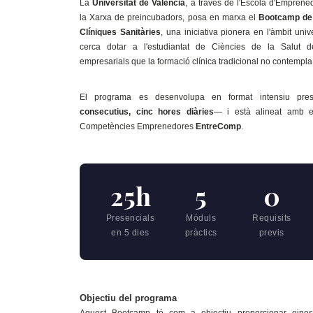
La
Universitat de València
, a través de l'Escola d'Emprene
la Xarxa de preincubadors, posa en marxa el
Bootcamp de 
Clíniques Sanitàries
, una iniciativa pionera en l'àmbit univ
cerca dotar a l'estudiantat de Ciències de la Salut 
empresarials que la formació clínica tradicional no contempla
El programa es desenvolupa en format intensiu pre
consecutius, cinc hores diàries
— i està alineat amb 
Competències Emprenedores
EntreComp
.
25h
5
0
Presencials
Móduls
Requisits
en 5 dies
pràctics
previs
Objectiu del programa
Aquest Bootcamp té com a objectiu proporcionar eines 