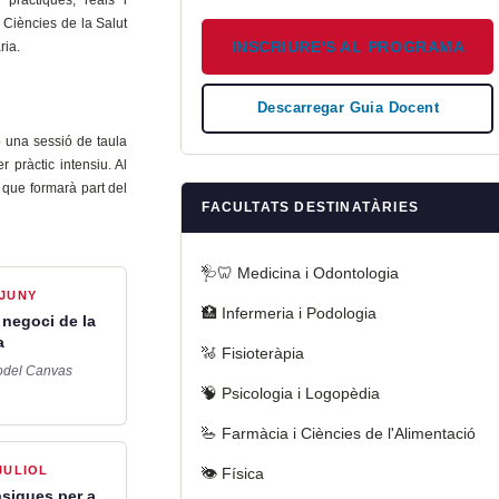
 Ciències de la Salut
INSCRIURE'S AL PROGRAMA
ria.
Descarregar Guia Docent
 una sessió de taula
 pràctic intensiu. Al
 que formarà part del
FACULTATS DESTINATÀRIES
🩺🦷 Medicina i Odontologia
0JUNY
🏥 Infermeria i Podologia
 negoci de la
a
🦽 Fisioteràpia
odel Canvas
🧠 Psicologia i Logopèdia
🥗 Farmàcia i Ciències de l'Alimentació
JULIOL
👁️ Física
siques per a