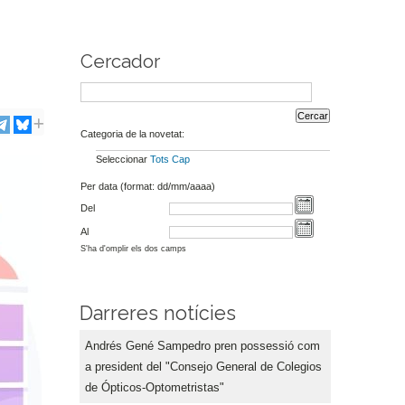
Cercador
Categoria de la novetat:
Seleccionar
Tots
Cap
Per data (format: dd/mm/aaaa)
Del
Al
S'ha d'omplir els dos camps
Darreres notícies
Andrés Gené Sampedro pren possessió com
a president del "Consejo General de Colegios
de Ópticos-Optometristas"