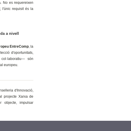
a
. No es requereixen
l'únic requisit és la
a a nivell
ropeu EntreComp
, la
cció d'oportunitats,
l col·laboratiu— són
nal europeu.
elleria d'Innovació,
al projecte Xarxa de
r objecte, impulsar