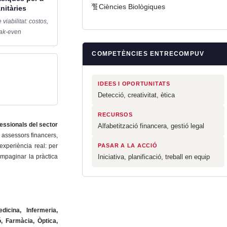
🧬Ciències Biològiques
nitàries
viabilitat: costos,
eak-even
COMPETÈNCIES ENTRECOMPUV
IDEES I OPORTUNITATS
Detecció, creativitat, ètica
RECURSOS
essionals del sector
Alfabetització financera, gestió legal
 assessors financers,
xperiència real: per
PASAR A LA ACCIÓ
mpaginar la pràctica
Iniciativa, planificació, treball en equip
dicina, Infermeria,
ó, Farmàcia, Òptica,