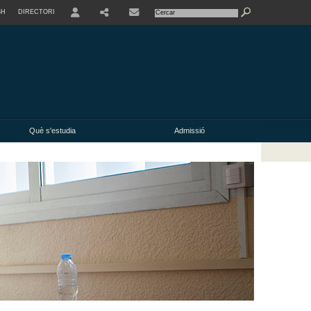
SH
DIRECTORI
USER
Què s'estudia
Admissió