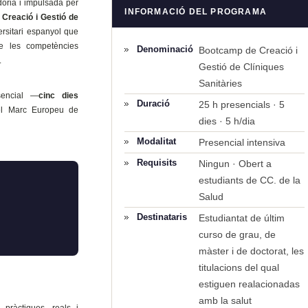
doria i impulsada per
INFORMACIÓ DEL PROGRAMA
Creació i Gestió de
ersitari espanyol que
de les competències
Denominació
Bootcamp de Creació i
.
Gestió de Clíniques
Sanitàries
sencial —
cinc dies
Duració
25 h presencials · 5
el Marc Europeu de
dies · 5 h/dia
Modalitat
Presencial intensiva
Requisits
Ningun · Obert a
estudiants de CC. de la
Salud
Destinataris
Estudiantat de últim
curso de grau, de
màster i de doctorat, les
titulacions del qual
estiguen realacionadas
amb la salut
pràctiques, reals i