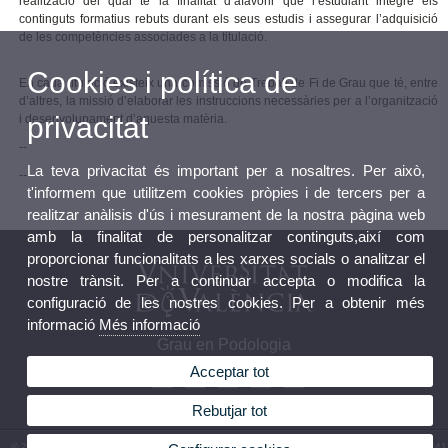
realització del qual té la finalitat d’afavorir que l’estudiant integre els
continguts formatius rebuts durant els seus estudis i assegurar l’adquisició
de les competències associades a la titulació.
Cookies i política de
En cada titulació existeix una comissió de Treball de Fi de Grau que té, entre
d’altres, la missió d’elaborar les instruccions necessàries per a l’organització
privacitat
i desenvolupament d’aquesta matèria.
--
La teva privacitat és important per a nosaltres. Per això,
--
t'informem que utilitzem cookies pròpies i de tercers per a
realitzar anàlisis d'ús i mesurament de la nostra pàgina web
amb la finalitat de personalitzar continguts,així com
proporcionar funcionalitats a les xarxes socials o analitzar el
nostre trànsit. Per a continuar accepta o modifica la
configuració de les nostres cookies. Per a obtenir més
informació
Més informació
Grau en Podologia
Acceptar tot
Rebutjar tot
© 2026 UV. - Av. Menéndez y Pelayo, s/n. 46010 València. Espanya. Telèfon: (+34) 96 386 41