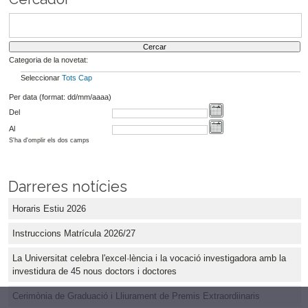
Categoria de la novetat:
Seleccionar
Tots
Cap
Per data (format: dd/mm/aaaa)
Del
Al
S'ha d'omplir els dos camps
Darreres notícies
Horaris Estiu 2026
Instruccions Matrícula 2026/27
La Universitat celebra l'excel·lència i la vocació investigadora amb la
investidura de 45 nous doctors i doctores
Cerimònia de Graduació i Lliurament de Premis Extraordiinaris