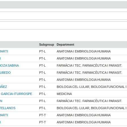
Subgroup
Department
MARTI
PT-L
ANATOMIA I EMBRIOLOGIA HUMANA
I
PT-L
ANATOMIA I EMBRIOLOGIA HUMANA
OZA SABINA
PT-L
FARMÀCIA I TEC. FARMACÈUTICA I PARASIT.
CUBEDO
PT-L
FARMÀCIA I TEC. FARMACÈUTICA I PARASIT.
PT-L
ANATOMIA I EMBRIOLOGIA HUMANA
AÑEZ
PT-L
BIOLOGIA CEL·LULAR, BIOLOGIA FUNCIONAL 
 GARCIA-ITURROSPE
PT-L
MEDICINA
AN
PT-L
FARMÀCIA I TEC. FARMACÈUTICA I PARASIT.
TELLANOS
PT-L
BIOLOGIA CEL·LULAR, BIOLOGIA FUNCIONAL 
MARTI
PT-T
ANATOMIA I EMBRIOLOGIA HUMANA
I
PT-T
ANATOMIA I EMBRIOLOGIA HUMANA