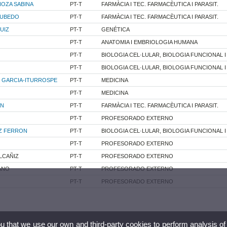
OZA SABINA
PT-T
FARMÀCIA I TEC. FARMACÈUTICA I PARASIT.
CUBEDO
PT-T
FARMÀCIA I TEC. FARMACÈUTICA I PARASIT.
UIZ
PT-T
GENÉTICA
PT-T
ANATOMIA I EMBRIOLOGIA HUMANA
PT-T
BIOLOGIA CEL·LULAR, BIOLOGIA FUNCIONAL 
PT-T
BIOLOGIA CEL·LULAR, BIOLOGIA FUNCIONAL 
 GARCIA-ITURROSPE
PT-T
MEDICINA
PT-T
MEDICINA
AN
PT-T
FARMÀCIA I TEC. FARMACÈUTICA I PARASIT.
PT-T
PROFESORADO EXTERNO
Z FERRON
PT-T
BIOLOGIA CEL·LULAR, BIOLOGIA FUNCIONAL 
PT-T
PROFESORADO EXTERNO
LCAÑIZ
PT-T
PROFESORADO EXTERNO
ANO
PT-T
PROFESORADO EXTERNO
PT-T
PROFESORADO EXTERNO
ou that we use our own and third-party cookies to perform analysis of