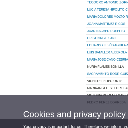
TEODORO ANTONIO ZORN
LUCIA TERESA HIPOLITO 
MARIA DOLORES MOLTO R
JOANA MARTINEZ RICOS
JUAN NACHER ROSELLO
CRISTINA GIL SANZ
EDUARDO JESÚS AGUILAR
LUIS BATALLER ALBEROLA
MARIA JOSE CANO CEBRI
NURIA FLAMES BONILLA
SACRAMENTO RODRIGUE
VICENTE FELIPO ORTS
MARIA ANGELES LLORET A
VICTORIA MORENO MANZ
PEDRO PEREZ BORREDA
Cookies and privacy policy
Your privacy is important for us. Therefore, we inform y