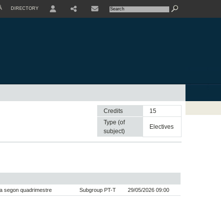
À
DIRECTORY
USER
Credits
15
Type (of
electives
subject)
a segon quadrimestre
Subgroup PT-T
29/05/2026 09:00