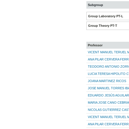
Subgroup
Group Laboratory PT-L
Group Theory PT-T
Professor
VICENT MANUEL TERUEL 
ANA PILAR CERVERA FERR
TEODORO ANTONIO ZORN
LUCIA TERESA HIPOLITO 
JOANA MARTINEZ RICOS
JOSE MANUEL TORRES IB
EDUARDO JESÚS AGUILAR
MARIA JOSE CANO CEBRI
NICOLAS GUTIERREZ CAS
VICENT MANUEL TERUEL 
ANA PILAR CERVERA FERR