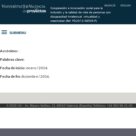
VALENCIÀ
ENGLISH
Cooperación e innovación social para la
inclusión y la calidad de vida de personas con
discapacidad intelectual: virtualidad y
creatividad (Ref. PSI2013-48509-P)
SUBMENU
Acrónimo:
-
Palabras clave:
Fecha de inicio:
enero / 2014.
Fecha de fin:
diciembre / 2016.
© 2026 UV. - Av. Blasco Ibáñez, 21 46010 Valencia (España) Teléfono: +34 963 86 41 00