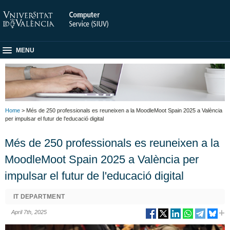
MENU
Home
> Més de 250 professionals es reuneixen a la MoodleMoot Spain 2025 a València
per impulsar el futur de l'educació digital
Més de 250 professionals es reuneixen a la
MoodleMoot Spain 2025 a València per
impulsar el futur de l'educació digital
IT DEPARTMENT
April 7th, 2025