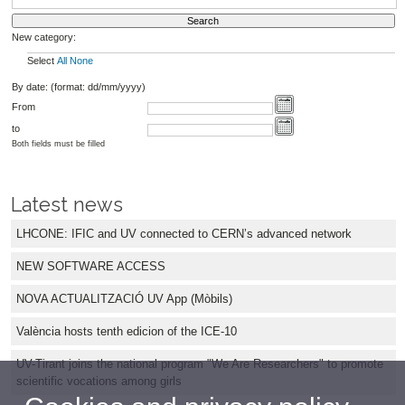
New category:
Select
All
None
By date: (format: dd/mm/yyyy)
From
to
Both fields must be filled
Latest news
LHCONE: IFIC and UV connected to CERN’s advanced network
NEW SOFTWARE ACCESS
NOVA ACTUALITZACIÓ UV App (Mòbils)
València hosts tenth edicion of the ICE-10
UV-Tirant joins the national program "We Are Researchers" to promote
scientific vocations among girls