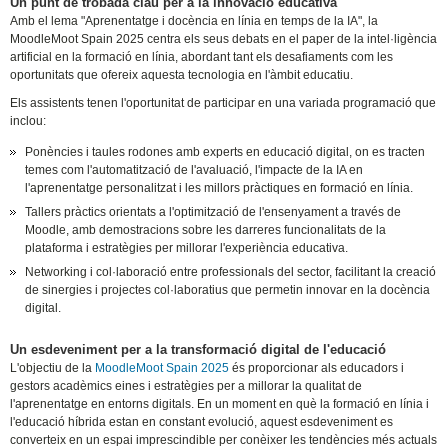
Un punt de trobada clau per a la innovació educativa
Amb el lema "Aprenentatge i docència en línia en temps de la IA", la
MoodleMoot Spain 2025 centra els seus debats en el paper de la intel·ligència
artificial en la formació en línia, abordant tant els desafiaments com les
oportunitats que ofereix aquesta tecnologia en l'àmbit educatiu.
Els assistents tenen l'oportunitat de participar en una variada programació que
inclou:
Ponències i taules rodones amb experts en educació digital, on es tracten
temes com l'automatització de l'avaluació, l'impacte de la IA en
l'aprenentatge personalitzat i les millors pràctiques en formació en línia.
Tallers pràctics orientats a l'optimització de l'ensenyament a través de
Moodle, amb demostracions sobre les darreres funcionalitats de la
plataforma i estratègies per millorar l'experiència educativa.
Networking i col·laboració entre professionals del sector, facilitant la creació
de sinergies i projectes col·laboratius que permetin innovar en la docència
digital.
Un esdeveniment per a la transformació digital de l'educació
L'objectiu de la
MoodleMoot Spain 2025
és proporcionar als educadors i
gestors acadèmics eines i estratègies per a millorar la qualitat de
l'aprenentatge en entorns digitals. En un moment en què la formació en línia i
l'educació híbrida estan en constant evolució, aquest esdeveniment es
converteix en un espai imprescindible per conèixer les tendències més actuals