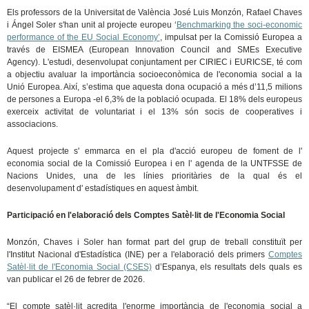
Els professors de la Universitat de València José Luis Monzón, Rafael Chaves
i Ángel Soler s'han unit al projecte europeu ‘
Benchmarking the soci-economic
performance of the EU Social Economy’
, impulsat per la Comissió Europea a
través de EISMEA (European Innovation Council and SMEs Executive
Agency). L'estudi, desenvolupat conjuntament per CIRIEC i EURICSE, té com
a objectiu avaluar la importància socioeconòmica de l'economia social a la
Unió Europea. Així, s’estima que aquesta dona ocupació a més d’11,5 milions
de persones a Europa -el 6,3% de la població ocupada. El 18% dels europeus
exerceix activitat de voluntariat i el 13% són socis de cooperatives i
associacions.
Aquest projecte s' emmarca en el pla d'acció europeu de foment de l'
economia social de la Comissió Europea i en l' agenda de la UNTFSSE de
Nacions Unides, una de les línies prioritàries de la qual és el
desenvolupament d' estadístiques en aquest àmbit.
Participació en l'elaboració dels Comptes Satèl·lit de l'Economia Social
Monzón, Chaves i Soler han format part del grup de treball constituït per
l'Institut Nacional d'Estadística (INE) per a l'elaboració dels primers
Comptes
Satèl·lit de l'Economia Social (CSES)
d’Espanya, els resultats dels quals es
van publicar el 26 de febrer de 2026.
“El compte satèl·lit acredita l'enorme importància de l'economia social a