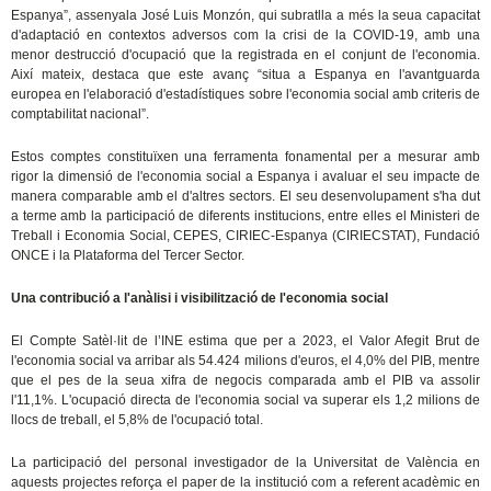
Espanya”, assenyala José Luis Monzón, qui subratlla a més la seua capacitat
d'adaptació en contextos adversos com la crisi de la COVID-19, amb una
menor destrucció d'ocupació que la registrada en el conjunt de l'economia.
Així mateix, destaca que este avanç “situa a Espanya en l'avantguarda
europea en l'elaboració d'estadístiques sobre l'economia social amb criteris de
comptabilitat nacional”.
Estos comptes constituïxen una ferramenta fonamental per a mesurar amb
rigor la dimensió de l'economia social a Espanya i avaluar el seu impacte de
manera comparable amb el d'altres sectors. El seu desenvolupament s'ha dut
a terme amb la participació de diferents institucions, entre elles el Ministeri de
Treball i Economia Social, CEPES, CIRIEC-Espanya (CIRIECSTAT), Fundació
ONCE i la Plataforma del Tercer Sector.
Una contribució a l'anàlisi i visibilització de l'economia social
El Compte Satèl·lit de l’INE estima que per a 2023, el Valor Afegit Brut de
l'economia social va arribar als 54.424 milions d'euros, el 4,0% del PIB, mentre
que el pes de la seua xifra de negocis comparada amb el PIB va assolir
l'11,1%. L'ocupació directa de l'economia social va superar els 1,2 milions de
llocs de treball, el 5,8% de l'ocupació total.
La participació del personal investigador de la Universitat de València en
aquests projectes reforça el paper de la institució com a referent acadèmic en