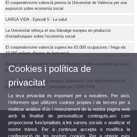
El cooperativisme valencià premia la Universitat de València per una
exposició sobre economia social
LARGA VIDA - Episodi 5 - La salut
La Universitat reforça el seu lideratge europeu en producció
d’estadístiques sobre l’economia social
El cooperativisme valencià supera les 63.000 ocupacions i frega els
10.000 milions d'euros de facturació
Reunió transnacional del projecte Resilients sobre economia social en
Cookies i política de
territoris rurals
privacitat
La Facultat d’Economia inaugura l’exposició ‘Una altra economia és
possible… i ja està ací’, premiada per CONCOVAL
La teva privacitat és important per a nosaltres. Per això,
t'informem que utilitzem cookies pròpies i de tercers per a
realitzar anàlisis d'ús i mesurament de la nostra pàgina web
amb la finalitat de personalitzar continguts,així com
proporcionar funcionalitats a les xarxes socials o analitzar el
nostre trànsit. Per a continuar accepta o modifica la
configuració de les nostres cookies. Per a obtenir més