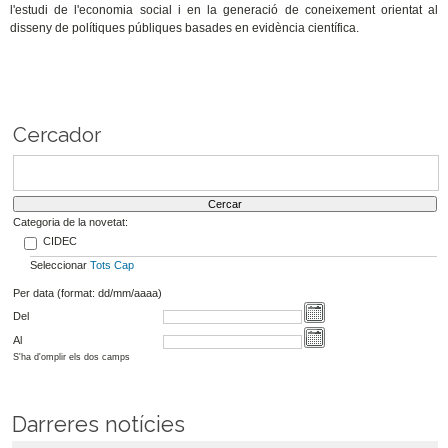
l'estudi de l'economia social i en la generació de coneixement orientat al
disseny de polítiques públiques basades en evidència científica.
Cercador
Categoria de la novetat:
CIDEC
Seleccionar
Tots
Cap
Per data (format: dd/mm/aaaa)
Del
Al
S'ha d'omplir els dos camps
Darreres notícies