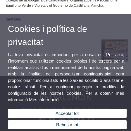
Colegio de la Abogacia de Guadalajara. Organitzat per la Asociación en
Equilibrio Verde y Violeta y el Gobierno de Castilla la Mancha.
Imatges:
Cookies i política de
privacitat
La teva privacitat és important per a nosaltres. Per això,
t'informem que utilitzem cookies pròpies i de tercers per a
realitzar anàlisis d'ús i mesurament de la nostra pàgina web
amb la finalitat de personalitzar continguts,així com
proporcionar funcionalitats a les xarxes socials o analitzar el
nostre trànsit. Per a continuar accepta o modifica la
configuració de les nostres cookies. Per a obtenir més
informació
Més informació
Institut Universitari d'Estudis de les Dones
Acceptar tot
Rebutjar tot