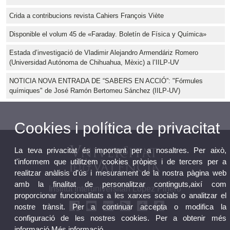
Crida a contribucions revista Cahiers François Viète
Disponible el volum 45 de «Faraday. Boletín de Física y Química»
Estada d’investigació de Vladimir Alejandro Armendáriz Romero
(Universidad Autónoma de Chihuahua, Mèxic) a l’IILP-UV
NOTICIA NOVA ENTRADA DE “SABERS EN ACCIÓ”: "Fórmules
químiques" de José Ramón Bertomeu Sánchez (IILP-UV)
Cookies i política de privacitat
La teva privacitat és important per a nosaltres. Per això,
t'informem que utilitzem cookies pròpies i de tercers per a
realitzar anàlisis d'ús i mesurament de la nostra pàgina web
amb la finalitat de personalitzar continguts,així com
Institut Interuniversitari López Piñero
proporcionar funcionalitats a les xarxes socials o analitzar el
nostre trànsit. Per a continuar accepta o modifica la
configuració de les nostres cookies. Per a obtenir més
informació
Més informació