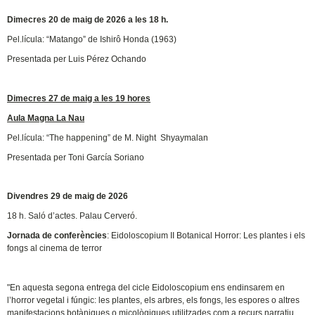
Dimecres 20 de maig de 2026 a les 18 h.
Pel.lícula: “Matango” de Ishirô Honda (1963)
Presentada per Luis Pérez Ochando
Dimecres 27 de maig a les 19 hores
Aula Magna La Nau
Pel.lícula: “The happening” de M. Night Shyaymalan
Presentada per Toni García Soriano
Divendres 29 de maig de 2026
18 h. Saló d’actes. Palau Cerveró.
Jornada de conferències
: Eidoloscopium II Botanical Horror: Les plantes i els
fongs al cinema de terror
"En aquesta segona entrega del cicle Eidoloscopium ens endinsarem en
l’horror vegetal i fúngic: les plantes, els arbres, els fongs, les espores o altres
manifestacions botàniques o micològiques utilitzades com a recurs narratiu