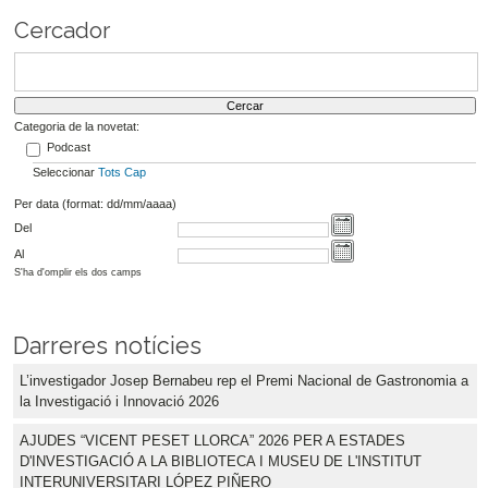
Cercador
Categoria de la novetat:
Podcast
Seleccionar
Tots
Cap
Per data (format: dd/mm/aaaa)
Del
Al
S'ha d'omplir els dos camps
Darreres notícies
L’investigador Josep Bernabeu rep el Premi Nacional de Gastronomia a
la Investigació i Innovació 2026
AJUDES “VICENT PESET LLORCA” 2026 PER A ESTADES
D'INVESTIGACIÓ A LA BIBLIOTECA I MUSEU DE L'INSTITUT
INTERUNIVERSITARI LÓPEZ PIÑERO