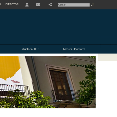
H
DIRECTORI
USER
CONTACTE
Biblioteca IILP
Màster i Doctorat