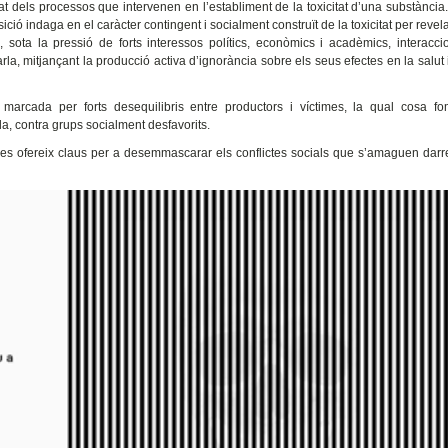
tat dels processos que intervenen en l’establiment de la toxicitat d’una substància.
ició indaga en el caràcter contingent i socialment construït de la toxicitat per revel
 sota la pressió de forts interessos polítics, econòmics i acadèmics, interacc
litzarla, mitjançant la producció activa d’ignorància sobre els seus efectes en la salut
marcada per forts desequilibris entre productors i víctimes, la qual cosa fo
da, contra grups socialment desfavorits.
sibles ofereix claus per a desemmascarar els conflictes socials que s’amaguen darr