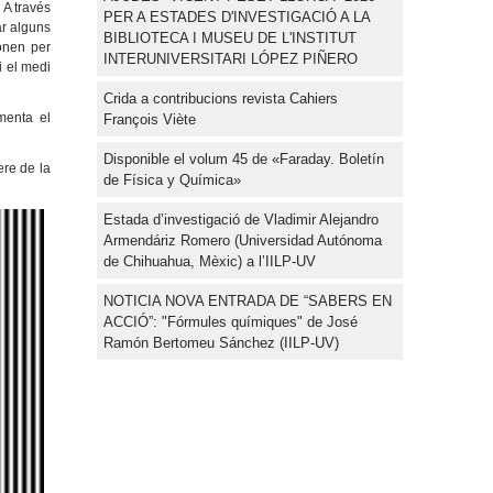
 A través
PER A ESTADES D'INVESTIGACIÓ A LA
ar alguns
BIBLIOTECA I MUSEU DE L'INSTITUT
ionen per
INTERUNIVERSITARI LÓPEZ PIÑERO
 i el medi
Crida a contribucions revista Cahiers
menta el
François Viète
Disponible el volum 45 de «Faraday. Boletín
ere de la
de Física y Química»
Estada d’investigació de Vladimir Alejandro
Armendáriz Romero (Universidad Autónoma
de Chihuahua, Mèxic) a l’IILP-UV
NOTICIA NOVA ENTRADA DE “SABERS EN
ACCIÓ”: "Fórmules químiques" de José
Ramón Bertomeu Sánchez (IILP-UV)