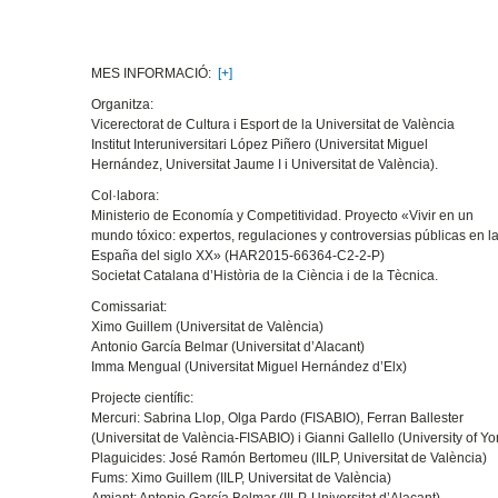
MES INFORMACIÓ:
[+]
Organitza:
Vicerectorat de Cultura i Esport de la Universitat de València
Institut Interuniversitari López Piñero (Universitat Miguel
Hernández, Universitat Jaume I i Universitat de València).
Col·labora:
Ministerio de Economía y Competitividad. Proyecto «Vivir en un
mundo tóxico: expertos, regulaciones y controversias públicas en l
España del siglo XX» (HAR2015-66364-C2-2-P)
Societat Catalana d’Història de la Ciència i de la Tècnica.
Comissariat:
Ximo Guillem (Universitat de València)
Antonio García Belmar (Universitat d’Alacant)
Imma Mengual (Universitat Miguel Hernández d’Elx)
Projecte científic:
Mercuri: Sabrina Llop, Olga Pardo (FISABIO), Ferran Ballester
(Universitat de València-FISABIO) i Gianni Gallello (University of Yo
Plaguicides: José Ramón Bertomeu (IILP, Universitat de València)
Fums: Ximo Guillem (IILP, Universitat de València)
Amiant: Antonio García Belmar (IILP, Universitat d’Alacant)