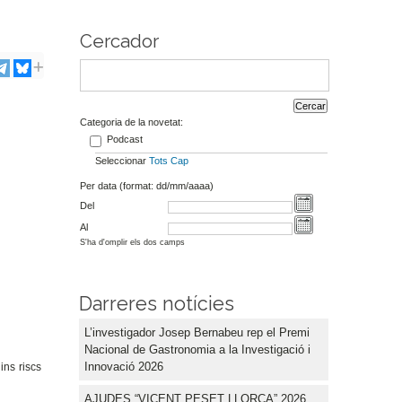
Cercador
Categoria de la novetat:
Podcast
Seleccionar
Tots
Cap
Per data (format: dd/mm/aaaa)
Del
Al
S'ha d'omplir els dos camps
Darreres notícies
L’investigador Josep Bernabeu rep el Premi
Nacional de Gastronomia a la Investigació i
Innovació 2026
ins riscs
AJUDES “VICENT PESET LLORCA” 2026