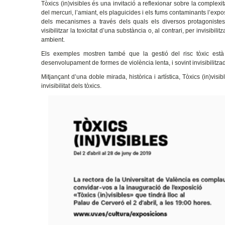
Tòxics (in)visibles és una invitació a reflexionar sobre la complexi
del mercuri, l’amiant, els plaguicides i els fums contaminants l’expos
dels mecanismes a través dels quals els diversos protagonistes,
visibilitzar la toxicitat d’una substància o, al contrari, per invisibi
ambient.
Els exemples mostren també que la gestió del risc tòxic està 
desenvolupament de formes de violència lenta, i sovint invisibilitza
Mitjançant d’una doble mirada, històrica i artística, Tòxics (in)vi
invisibilitat dels tòxics.