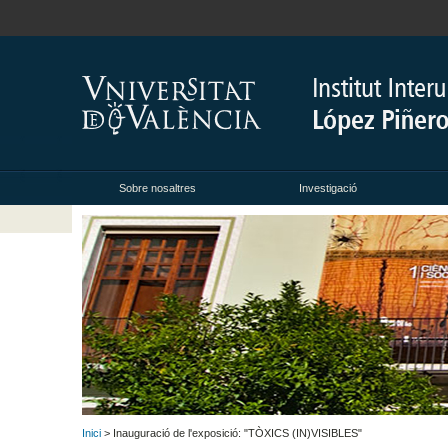
Sobre nosaltres
Investigació
Inici
> Inauguració de l'exposició: "TÒXICS (IN)VISIBLES"