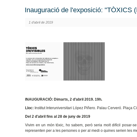
Inauguració de l'exposició: "TÒXICS 
1 d’abril de 2019
INAUGURACIÓ: Dimarts, 2 d’abril 2019. 19h.
Lloc:
Institut Interuniversitari López Piñero. Palau Cerveró. Plaça 
Del 2 d'abril fins al 28 de juny de 2019
Vivim en un món tòxic, ho sabem, però seria molt difícil posar-se 
representen per a les persones o per al medi o quines serien les mes