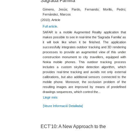
Sagrada Familia
Gimeno, Jesús; Pardo, Fernando; Morillo, Pedro;
Fernández, Marcos
(2010). Article
Full article
.
SAFAR is a mobile Augmented Reality application that
makes possible to see in real-time the ‘Sagrada Familia’ as
it will look like when it be finished. The application
successfully integrates outdoor tracking and 3D rendering
processes to provide an augmented view of this under
construction monument to city travellers, equipped with
Nokia mobile phones. This outdoor tracking process
includes a custom skyline detection algorithm, which
provides real-time tracking and avoids not only external
calibrations, but also additional sensors connected to the
mobile phone. Moreover, the occlusion problem of the
resulting images are improved by means of predefined
drawings sequences, which control the...
Llegir més
[Veure Informació Detallada]
ECT'10: A New Approach to the