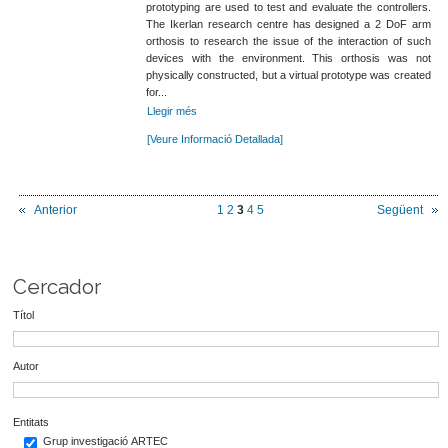
prototyping are used to test and evaluate the controllers.
The Ikerlan research centre has designed a 2 DoF arm
orthosis to research the issue of the interaction of such
devices with the environment. This orthosis was not
physically constructed, but a virtual prototype was created
for...
Llegir més
[Veure Informació Detallada]
Anterior
1
2
3
4
5
Següent
Cercador
Títol
Autor
Entitats
Grup investigació ARTEC