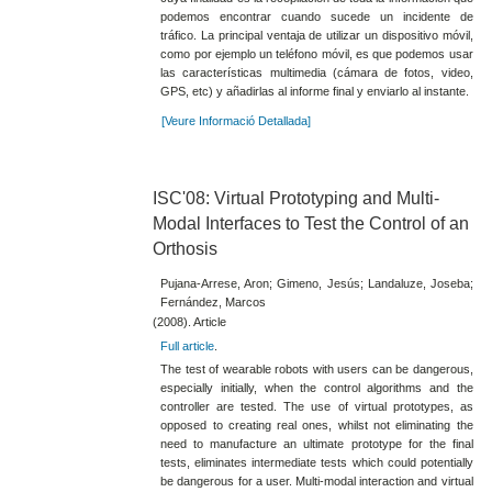
podemos encontrar cuando sucede un incidente de
tráfico. La principal ventaja de utilizar un dispositivo móvil,
como por ejemplo un teléfono móvil, es que podemos usar
las características multimedia (cámara de fotos, video,
GPS, etc) y añadirlas al informe final y enviarlo al instante.
[Veure Informació Detallada]
ISC'08: Virtual Prototyping and Multi-
Modal Interfaces to Test the Control of an
Orthosis
Pujana-Arrese, Aron; Gimeno, Jesús; Landaluze, Joseba;
Fernández, Marcos
(2008). Article
Full article
.
The test of wearable robots with users can be dangerous,
especially initially, when the control algorithms and the
controller are tested. The use of virtual prototypes, as
opposed to creating real ones, whilst not eliminating the
need to manufacture an ultimate prototype for the final
tests, eliminates intermediate tests which could potentially
be dangerous for a user. Multi-modal interaction and virtual