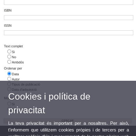
ISBN
ISSN
Text complet
Si
No
Ambdós
Ordenar per
Data
Autor
Tipus de publicació
Data d'adquisició
Cookies i política de
Mostrar en format cita
Si
privacitat
No
La teva privacitat és important per a nosaltres. Per això,
t'informem que utilitzem cookies pròpies i de tercers per a