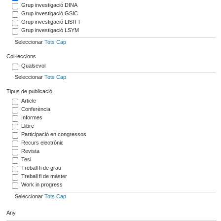
Grup investigació DINA
Grup investigació GSIC
Grup investigació LISITT
Grup investigació LSYM
Seleccionar
Tots
Cap
Col·leccions
Qualsevol
Seleccionar
Tots
Cap
Tipus de publicació
Article
Conferència
Informes
Llibre
Participació en congressos
Recurs electrònic
Revista
Tesi
Treball fi de grau
Treball fi de màster
Work in progress
Seleccionar
Tots
Cap
Any