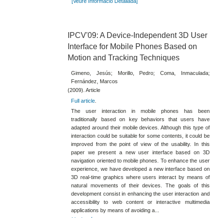
[Veure Informació Detallada]
IPCV'09: A Device-Independent 3D User
Interface for Mobile Phones Based on
Motion and Tracking Techniques
Gimeno, Jesús; Morillo, Pedro; Coma, Inmaculada;
Fernández, Marcos
(2009). Article
Full article
.
The user interaction in mobile phones has been
traditionally based on key behaviors that users have
adapted around their mobile devices. Although this type of
interaction could be suitable for some contents, it could be
improved from the point of view of the usability. In this
paper we present a new user interface based on 3D
navigation oriented to mobile phones. To enhance the user
experience, we have developed a new interface based on
3D real-time graphics where users interact by means of
natural movements of their devices. The goals of this
development consist in enhancing the user interaction and
accessibility to web content or interactive multimedia
applications by means of avoiding a...