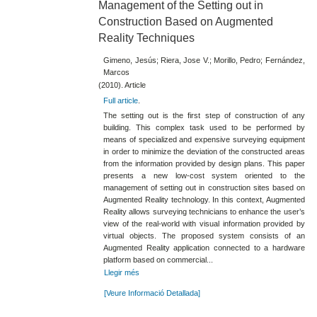
Management of the Setting out in
Construction Based on Augmented
Reality Techniques
Gimeno, Jesús; Riera, Jose V.; Morillo, Pedro; Fernández,
Marcos
(2010). Article
Full article
.
The setting out is the first step of construction of any
building. This complex task used to be performed by
means of specialized and expensive surveying equipment
in order to minimize the deviation of the constructed areas
from the information provided by design plans. This paper
presents a new low-cost system oriented to the
management of setting out in construction sites based on
Augmented Reality technology. In this context, Augmented
Reality allows surveying technicians to enhance the user’s
view of the real-world with visual information provided by
virtual objects. The proposed system consists of an
Augmented Reality application connected to a hardware
platform based on commercial...
Llegir més
[Veure Informació Detallada]