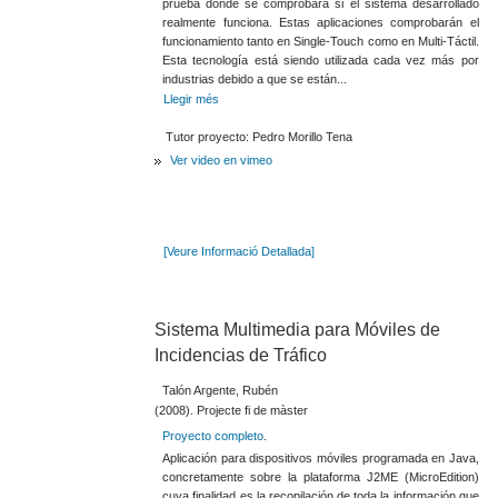
prueba donde se comprobará si el sistema desarrollado
realmente funciona. Estas aplicaciones comprobarán el
funcionamiento tanto en Single-Touch como en Multi-Táctil.
Esta tecnología está siendo utilizada cada vez más por
industrias debido a que se están...
Llegir més
Tutor proyecto: Pedro Morillo Tena
Ver video en vimeo
[Veure Informació Detallada]
Sistema Multimedia para Móviles de
Incidencias de Tráfico
Talón Argente, Rubén
(2008). Projecte fi de màster
Proyecto completo
.
Aplicación para dispositivos móviles programada en Java,
concretamente sobre la plataforma J2ME (MicroEdition)
cuya finalidad es la recopilación de toda la información que