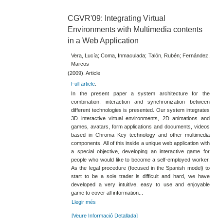
CGVR'09: Integrating Virtual
Environments with Multimedia contents
in a Web Application
Vera, Lucía; Coma, Inmaculada; Talón, Rubén; Fernández,
Marcos
(2009). Article
Full article
.
In the present paper a system architecture for the
combination, interaction and synchronization between
different technologies is presented. Our system integrates
3D interactive virtual environments, 2D animations and
games, avatars, form applications and documents, videos
based in Chroma Key technology and other multimedia
components. All of this inside a unique web application with
a special objective, developing an interactive game for
people who would like to become a self-employed worker.
As the legal procedure (focused in the Spanish model) to
start to be a sole trader is difficult and hard, we have
developed a very intuitive, easy to use and enjoyable
game to cover all information...
Llegir més
[Veure Informació Detallada]